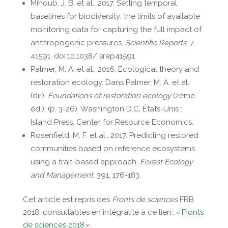
Mihoub, J. B. et al., 2017. Setting temporal
baselines for biodiversity: the limits of available
monitoring data for capturing the full impact of
anthropogenic pressures.
Scientific Reports
, 7,
41591. doi:10.1038/ srep41591
Palmer, M. A. et al., 2016. Ecological theory and
restoration ecology. Dans Palmer, M. A. et al.
(dir),
Foundations of restoration ecology
(2ème
éd.), (p. 3-26). Washington D.C, États-Unis :
Island Press, Center for Resource Economics.
Rosenfield, M. F. et al., 2017. Predicting restored
communities based on reference ecosystems
using a trait-based approach.
Forest Ecology
and Management
, 391, 176-183.
Cet article est repris des
Fronts de sciences
FRB
2018, consultables en intégralité à ce lien
:
«
Fronts
de sciences 2018
»
.