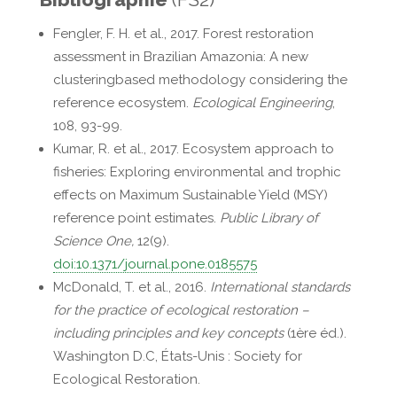
Fengler, F. H. et al., 2017. Forest restoration
assessment in Brazilian Amazonia: A new
clusteringbased methodology considering the
reference ecosystem.
Ecological Engineering
,
108, 93-99.
Kumar, R. et al., 2017. Ecosystem approach to
fisheries: Exploring environmental and trophic
effects on Maximum Sustainable Yield (MSY)
reference point estimates.
Public Library of
Science One,
12(9).
doi:10.1371/journal.pone.0185575
McDonald, T. et al., 2016.
International standards
for the practice of ecological restoration –
including principles and key concepts
(1ère éd.).
Washington D.C, États-Unis : Society for
Ecological Restoration.