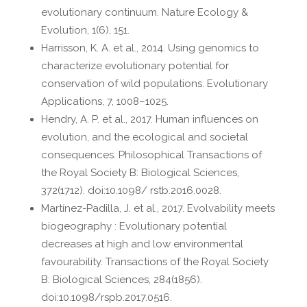
evolutionary continuum. Nature Ecology &
Evolution, 1(6), 151.
Harrisson, K. A. et al., 2014. Using genomics to
characterize evolutionary potential for
conservation of wild populations. Evolutionary
Applications, 7, 1008–1025.
Hendry, A. P. et al., 2017. Human influences on
evolution, and the ecological and societal
consequences. Philosophical Transactions of
the Royal Society B: Biological Sciences,
372(1712). doi:10.1098/ rstb.2016.0028.
Martínez-Padilla, J. et al., 2017. Evolvability meets
biogeography : Evolutionary potential
decreases at high and low environmental
favourability. Transactions of the Royal Society
B: Biological Sciences, 284(1856).
doi:10.1098/rspb.2017.0516.