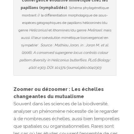
convergence évolutive mimétique chez les
papillons (nymphalidés)
. Schéma phylogénétique
montrant
i)
la différentiation morphologique de sous-
espèces géographiques de papillons héliconinés (du
genre
Heliconius)
et ithomiinés (du genre
Melinae)
, mais
aussi
ii)
leur coévolution mimétique (convergence) en
sympatrie*.
Source : Mathieu Joron, in : Joron M, et al.
(2006), A conserved supergene locus controls colour
pattern diversity in Heliconius butterflies. PLoS Biology:
4(10): e303. DOI: 10.1371/journal.pbio.0040303
Zoomer ou dézoomer : Les échelles
changeantes du mutualisme
Souvent dans les sciences de la biodiversité,
analyser un phénomène nécessite de le regarder
à de nombreuses échelles, aussi bien temporelles
que spatiales ou organisationnelles. Rares sont
les cas où les études couvrent l’ensemble de ces