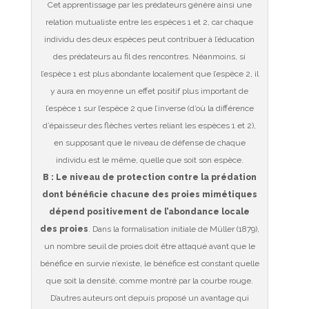
Cet apprentissage par les prédateurs génère ainsi une
relation mutualiste entre les espèces 1 et 2, car chaque
individu des deux espèces peut contribuer à l’éducation
des prédateurs au fil des rencontres. Néanmoins, si
l’espèce 1 est plus abondante localement que l’espèce 2, il
y aura en moyenne un effet positif plus important de
l’espèce 1 sur l’espèce 2 que l’inverse (d’où la différence
d’épaisseur des flèches vertes reliant les espèces 1 et 2),
en supposant que le niveau de défense de chaque
individu est le même, quelle que soit son espèce.
B : Le niveau de protection contre la prédation
dont bénéficie chacune des proies mimétiques
dépend positivement de l’abondance locale
des proies
. Dans la formalisation initiale de Müller (1879),
un nombre seuil de proies doit être attaqué avant que le
bénéfice en survie n’existe, le bénéfice est constant quelle
que soit la densité, comme montré par la courbe rouge.
D’autres auteurs ont depuis proposé un avantage qui