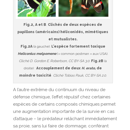
Fig.2, A et B
.
Clichés de deux espèces de
papillons (américains) héliconidés, mimétiques
et mutualistes
.
Fig.2A
(à gauche):
L’espèce fortement toxique
Heliconius melpomene
(« common postman » aux USA).
Cliché D. Gordon E. Robertson, CC BY-SA 3.0
.
Fig.2B
(à
droite) :
Accouplement de deux
H. erato,
de
moindre toxicité
.
Cliché Tobias Pauk, CC BY-SA 2.0
.
A l’autre extrême du continuum du niveau de
défense chimique, l’effet répulsif chez certaines
espèces de certains composés chimiques permet
une augmentation importante de la survie en cas
d’attaque – le prédateur relâchant immédiatement
sa proie, sans lui faire de dommage, conférant