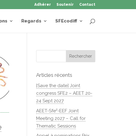
Adhérer
Soutenir
Contact
ons
Regards
SFEcodiff
Articles récents
[Save the date] Joint
congress SFE2 – AEET 20-
24 Sept 2027
AEET-Sfe²-EEF Joint
Meeting 2027 – Call for
e
Thematic Sessions
Appel à nominations Prix