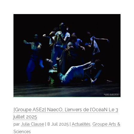
[Groupe ASE2] NaecO, L’envers de l’OcéaN Le 3
juillet 2025
par
Julia Clause
|
8 Juil 2025
|
Actualités
,
Groupe Arts &
Sciences