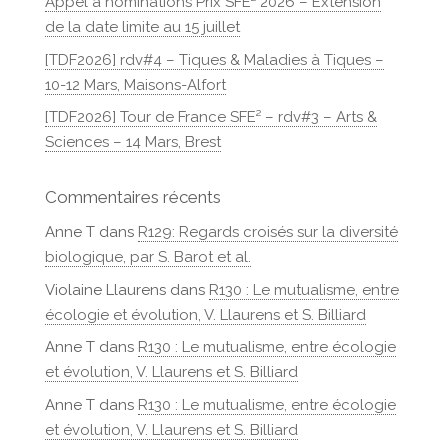
Appel à nominations Prix SFE² 2026 – Extension
de la date limite au 15 juillet
[TDF2026] rdv#4 – Tiques & Maladies à Tiques –
10-12 Mars, Maisons-Alfort
[TDF2026] Tour de France SFE² – rdv#3 – Arts &
Sciences – 14 Mars, Brest
Commentaires récents
Anne T
dans
R129: Regards croisés sur la diversité
biologique, par S. Barot et al.
Violaine Llaurens
dans
R130 : Le mutualisme, entre
écologie et évolution, V. Llaurens et S. Billiard
Anne T
dans
R130 : Le mutualisme, entre écologie
et évolution, V. Llaurens et S. Billiard
Anne T
dans
R130 : Le mutualisme, entre écologie
et évolution, V. Llaurens et S. Billiard