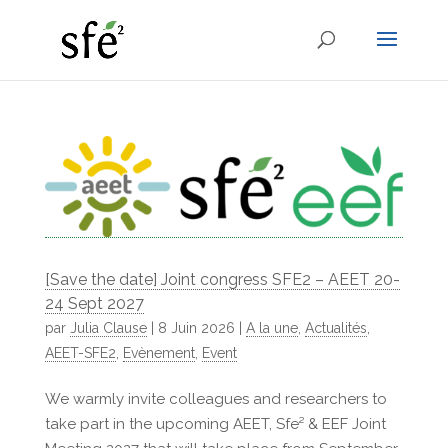
[Save the date] Joint congress SFE2 – AEET 20-
24 Sept 2027
par
Julia Clause
|
8 Juin 2026
|
A la une
,
Actualités
,
AEET-SFE2
,
Evènement
,
Event
We warmly invite colleagues and researchers to
take part in the upcoming AEET, Sfe² & EEF Joint