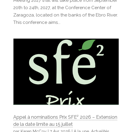
Meeting 2027 that will take place from September
20th to 24th, 2027, at the Conference Center of
Zaragoza, located on the banks of the Ebro River.
This conference aims...
Appel à nominations Prix SFE² 2026 – Extension
de la date limite au 15 juillet
par
Karen McCoy
|
7 Avr 2026
|
A la une
,
Actualités
,