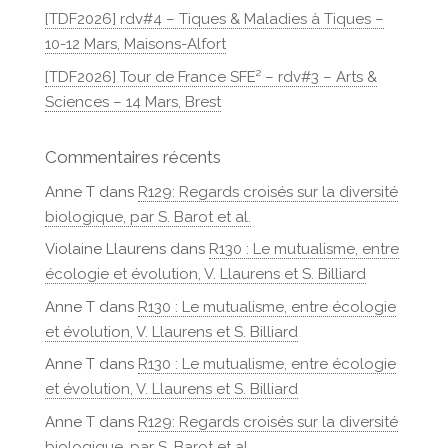
[TDF2026] rdv#4 – Tiques & Maladies à Tiques –
10-12 Mars, Maisons-Alfort
[TDF2026] Tour de France SFE² – rdv#3 – Arts &
Sciences – 14 Mars, Brest
Commentaires récents
Anne T
dans
R129: Regards croisés sur la diversité
biologique, par S. Barot et al.
Violaine Llaurens
dans
R130 : Le mutualisme, entre
écologie et évolution, V. Llaurens et S. Billiard
Anne T
dans
R130 : Le mutualisme, entre écologie
et évolution, V. Llaurens et S. Billiard
Anne T
dans
R130 : Le mutualisme, entre écologie
et évolution, V. Llaurens et S. Billiard
Anne T
dans
R129: Regards croisés sur la diversité
biologique, par S. Barot et al.