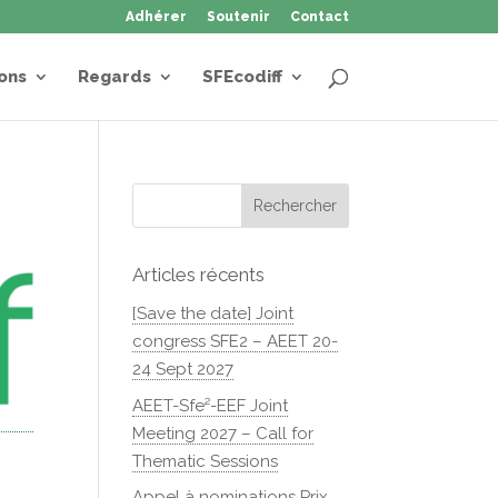
Adhérer
Soutenir
Contact
ons
Regards
SFEcodiff
Articles récents
[Save the date] Joint
congress SFE2 – AEET 20-
24 Sept 2027
AEET-Sfe²-EEF Joint
Meeting 2027 – Call for
Thematic Sessions
Appel à nominations Prix