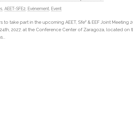
és
,
AEET-SFE2
,
Evènement
,
Event
 to take part in the upcoming AEET, Sfe² & EEF Joint Meeting 
 24th, 2027, at the Conference Center of Zaragoza, located on 
...