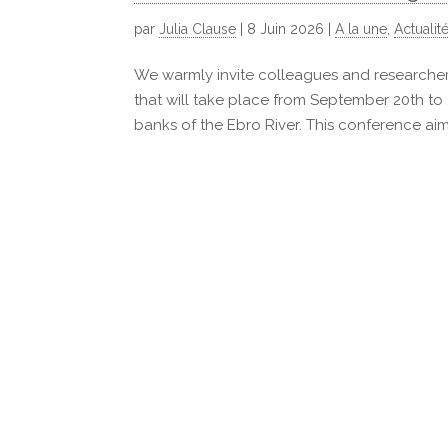
par
Julia Clause
|
8 Juin 2026
|
A la une
,
Actualit
We warmly invite colleagues and researchers
that will take place from September 20th to
banks of the Ebro River. This conference aims