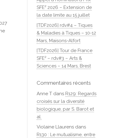
SFE² 2026 – Extension de
la date limite au 15 juillet
2027
[TDF2026] rdv#4 – Tiques
the
& Maladies à Tiques – 10-12
Mars, Maisons-Alfort
[TDF2026] Tour de France
SFE² – rdv#3 – Arts &
Sciences – 14 Mars, Brest
Commentaires récents
Anne T
dans
R129: Regards
croisés sur la diversité
biologique, par S. Barot et
al.
Violaine Llaurens
dans
R130 : Le mutualisme, entre