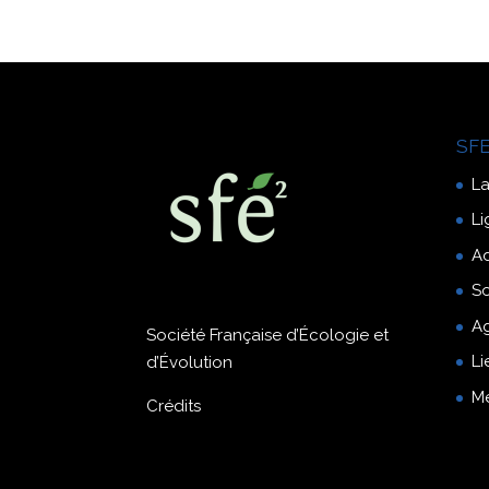
SFE
La
Li
A
So
A
Société Française d’Écologie et
Li
d’Évolution
M
Crédits