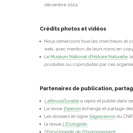
décembre 2024.
Crédits photos et vidéos
Nous remercions tous les chercheurs et co
web, avec mention de leurs noms en copy
Le
Muséum National d’Histoire Naturelle
, 
produites ou coproduites par ces organis
Partenaires de publication, parta
LaRevueDurable
a repris et publié dans s
La revue
Espèces
échange et partage des 
Les dossiers en ligne
Sagascience
du CNR
la revue
L’Ecologiste,
l’
Encyclopédie de l’Environnement
,