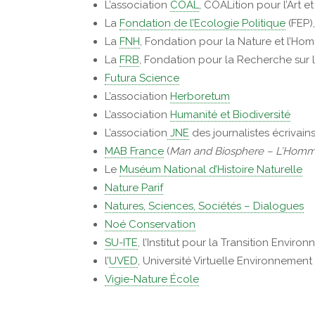
L’association
COAL
, COALition pour l’Art 
La
Fondation de l’Ecologie Politique
(FEP)
La
FNH
, Fondation pour la Nature et l’Ho
La
FRB
, Fondation pour la Recherche sur l
Futura Science
L’association
Herboretum
L’association
Humanité et Biodiversité
L’association
JNE
des journalistes écrivains
MAB France
(
Man and Biosphere – L’Homme
Le
Muséum National d’Histoire Naturelle
Nature Parif
Natures, Sciences, Sociétés – Dialogues
Noé Conservation
SU-ITE
, l’Institut pour la Transition Envi
l’
UVED
, Université Virtuelle Environneme
Vigie-Nature École