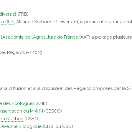
iversité
(FRB),
ale
(
ITE
, Alliance Sorbonne Université), reprennent ou partagent
l’
Académie de l’Agriculture de France
(AAF) a partagé plusieurs
ces Regards en 2023.
à la diffusion et à la discussion des Regards proposés par la 
lle des Ecologues
(AFIE)
Conservation du MNHN
(CESCO)
é du Québec
(CSBQ)
Diversité Biologique
(CDB, ou CBD)