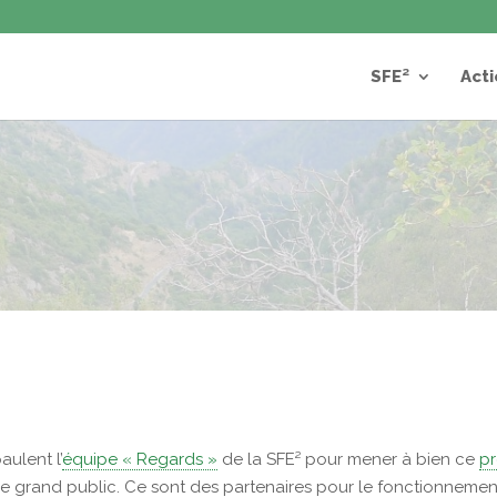
SFE²
Acti
s
ulent l’
équipe « Regards »
de la SFE² pour mener à bien ce
pr
 le grand public. Ce sont des partenaires pour le fonctionneme