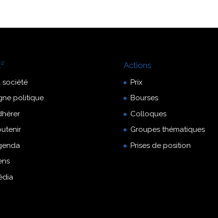
²
Actions
 société
Prix
gne politique
Bourses
dhérer
Colloques
utenir
Groupes thématiques
genda
Prises de position
ens
édia