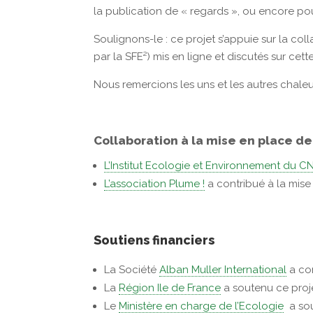
la publication de « regards », ou encore pour
Soulignons-le : ce projet s’appuie sur la c
par la SFE²) mis en ligne et discutés sur cett
Nous remercions les uns et les autres chale
Collaboration à la mise en place de
L’Institut Ecologie et Environnement du C
L’association Plume !
a contribué à la mise
Soutiens financiers
La Société
Alban Muller International
a con
La
Région Ile de France
a soutenu ce proje
Le
Ministère en charge de l’Ecologie
a sou