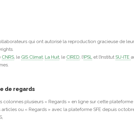
llaborateurs qui ont autorisé la reproduction gracieuse de le
rights.
le
CNRS
, le
GIS Climat
,
La Huit
, le
CIRED
, l’
IPSL
et l’Institut
SU-ITE
a
mes.
ge de regards
es colonnes plusieurs « Regards » en ligne sur cette plateforme
articles ou « Regards » avec la plateforme SFE depuis octobre
S,