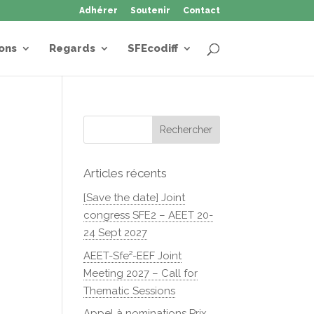
Adhérer
Soutenir
Contact
ons
Regards
SFEcodiff
Articles récents
[Save the date] Joint
congress SFE2 – AEET 20-
24 Sept 2027
AEET-Sfe²-EEF Joint
Meeting 2027 – Call for
Thematic Sessions
Appel à nominations Prix