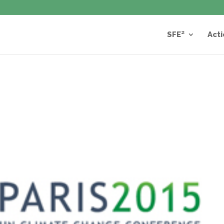
SFE²
Acti