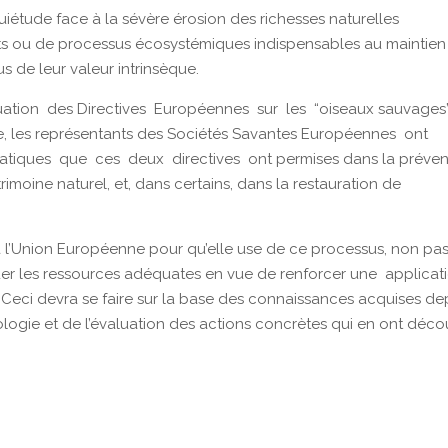
uiétude face à la sévère érosion des richesses naturelles
itats ou de processus écosystémiques indispensables au maintie
s de leur valeur intrinsèque.
ation des Directives Européennes sur les “oiseaux sauvages”
e, les représentants des Sociétés Savantes Européennes ont
atiques que ces deux directives ont permises dans la préven
imoine naturel, et, dans certains, dans la restauration de
 l’Union Européenne pour qu’elle use de ce processus, non pa
ouer les ressources adéquates en vue de renforcer une applicat
Ceci devra se faire sur la base des connaissances acquises de
logie et de l’évaluation des actions concrètes qui en ont déco