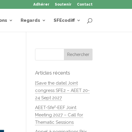
Adhérer
Soutenir
Contact
ons
Regards
SFEcodiff
Articles récents
[Save the date] Joint
congress SFE2 – AEET 20-
24 Sept 2027
AEET-Sfe²-EEF Joint
Meeting 2027 – Call for
Thematic Sessions
Appel à nominations Prix