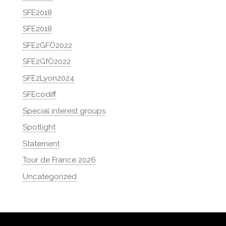
SFE2018
SFE2018
SFE2GFÖ2022
SFE2GfÖ2022
SFE2Lyon2024
SFEcodiff
Special interest groups
Spotlight
Statement
Tour de France 2026
Uncategorized