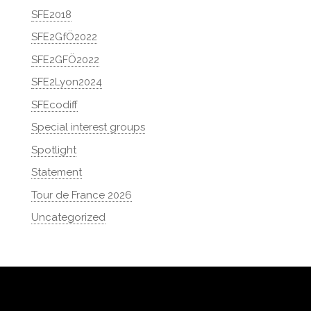
SFE2018
SFE2GfÖ2022
SFE2GFÖ2022
SFE2Lyon2024
SFEcodiff
Special interest groups
Spotlight
Statement
Tour de France 2026
Uncategorized