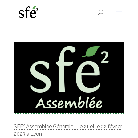
SFE² Assemblée Générale – le 21 et le 22 février
2023 à Lyon