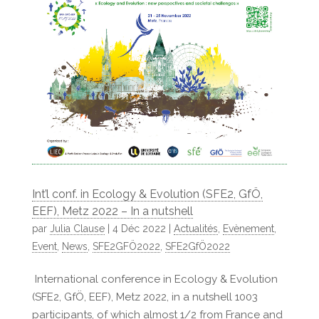
Int’l conf. in Ecology & Evolution (SFE2, GfÖ,
EEF), Metz 2022 – In a nutshell
par
Julia Clause
|
4 Déc 2022
|
Actualités
,
Evènement
,
Event
,
News
,
SFE2GFÖ2022
,
SFE2GfÖ2022
International conference in Ecology & Evolution
(SFE2, GfÖ, EEF), Metz 2022, in a nutshell 1003
participants, of which almost 1/2 from France and