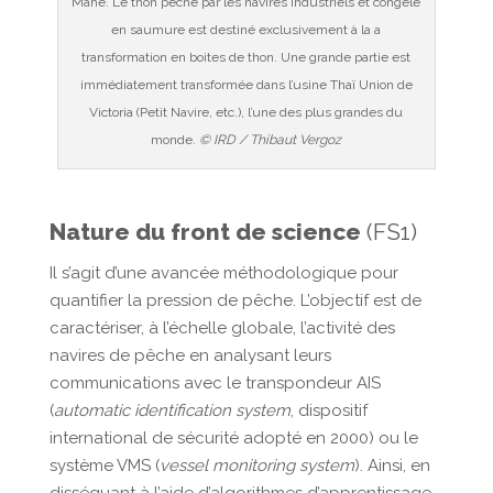
Mahé. Le thon pêché par les navires industriels et congelé
en saumure est destiné exclusivement à la a
transformation en boites de thon. Une grande partie est
immédiatement transformée dans l’usine Thaï Union de
Victoria (Petit Navire, etc.), l’une des plus grandes du
monde.
© IRD / Thibaut Vergoz
Nature du front de science
(FS1)
Il s’agit d’une avancée méthodologique pour
quantifier la pression de pêche. L’objectif est de
caractériser, à l’échelle globale, l’activité des
navires de pêche en analysant leurs
communications avec le transpondeur AIS
(
automatic identification system
, dispositif
international de sécurité adopté en 2000) ou le
système VMS (
vessel monitoring system
). Ainsi, en