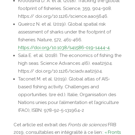
Kroodsma D. A. et al.
(2018). Tracking the global
footprint of fisheries.
Science, 359, 904-908.
https:// doi.org/10.1126/science.aao5646.
Queiroz N. et al.
(2019). Global spatial risk
assessment of sharks under the footprint of
fisheries. Nature, 572, 461-466.
https://doi.org/10.1038/s41586-019-1444-4
.
Sala E. et al. (2018). The economics of fishing the
high seas.
Science Advances 4(6). eaat2504.
https:// doi.org/10.1126/sciadv.aat2504.
Taconet M. et al.
(2019). Global atlas of AIS-
based fishing activity.
Challenges and
opportunities. (1re éd.). Italie, Organisation des
Nations unies pour l’alimentation et l’agriculture
(FAO), ISBN: 978-92-5-131964-2
Cet article est extrait des
Fronts de sciences
FRB
2019, consultables en intégralité à ce lien
:
« Fronts