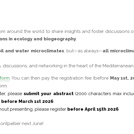
om around the world to share insights and foster discussions o
ions in ecology and biogeography
.
oil and water microclimates
, but—as always—
all microclim
rs, discussions, and networking in the heart of the Mediterranean
 form
. You can then pay the registration fee (before
May 1st, 
orm.
ster, please
submit your abstract
(2000 characters max inclu
,
before March 1st 2026
thout presenting, please register
before April 15th 2026
ntpellier next June!