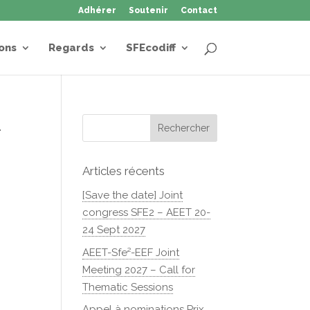
Adhérer
Soutenir
Contact
ons
Regards
SFEcodiff
–
Articles récents
[Save the date] Joint
congress SFE2 – AEET 20-
24 Sept 2027
AEET-Sfe²-EEF Joint
Meeting 2027 – Call for
Thematic Sessions
Appel à nominations Prix