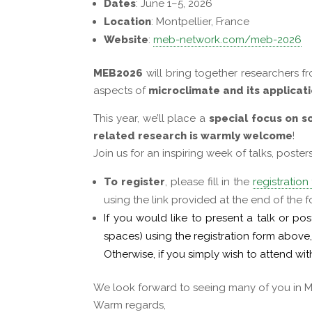
Dates
: June 1–5, 2026
Location
: Montpellier, France
Website
:
meb-network.com/meb-2026
MEB2026
will bring together researchers fr
aspects of
microclimate and its applicat
This year, we’ll place a
special focus on s
related research is warmly welcome
!
Join us for an inspiring week of talks, poste
To register
, please fill in the
registration
using the link provided at the end of the f
If you would like to present a talk or po
spaces) using the registration form above
Otherwise, if you simply wish to attend wi
We look forward to seeing many of you in Mo
Warm regards,