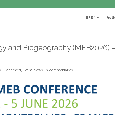
SFE²
Acti
ogy and Biogeography (MEB2026) 
s
,
Evènement
,
Event
,
News
|
0 commentaires