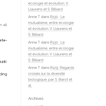
écologie et évolution, V.
Llaurens et S. Billiard
Anne T
dans
R130 : Le
mutualisme, entre écologie
n all
et évolution, V. Llaurens et
S. Billiard
ate-
Anne T
dans
R130 : Le
mutualisme, entre écologie
.
et évolution, V. Llaurens et
S. Billiard
2026
)
Anne T
dans
R129: Regards
croisés sur la diversité
ding
biologique, par S. Barot et
al.
Archives