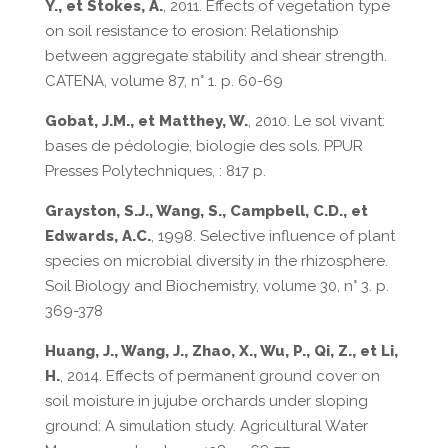
Y., et Stokes, A.
, 2011. Effects of vegetation type
on soil resistance to erosion: Relationship
between aggregate stability and shear strength.
CATENA, volume 87, n° 1. p. 60-69
Gobat, J.M., et Matthey, W.
, 2010. Le sol vivant:
bases de pédologie, biologie des sols. PPUR
Presses Polytechniques, : 817 p.
Grayston, S.J., Wang, S., Campbell, C.D., et
Edwards, A.C.
, 1998. Selective influence of plant
species on microbial diversity in the rhizosphere.
Soil Biology and Biochemistry, volume 30, n° 3. p.
369-378
Huang, J., Wang, J., Zhao, X., Wu, P., Qi, Z., et Li,
H.
, 2014. Effects of permanent ground cover on
soil moisture in jujube orchards under sloping
ground: A simulation study. Agricultural Water