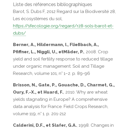
Liste des références bibliographiques
Barot, S. Dubs F, 2012 Regard sur la Biodiversité 28,
Les écosystèmes du sol,
https://sfecologie.org/regard/r28-sols-barot-et-
dubs/
Berner, A., Hildermann, I., Fließbach, A.,
Pfiffner, L., Niggli, U., etMäder, P.
, 2008. Crop
yield and soil fertility response to reduced tillage
under organic management. Soil and Tillage
Research, volume 101, n° 1–2. p. 89-96
Brisson, N., Gate, P., Gouache, D., Charmet, G.,
Oury, F.-X., et Huard, F.
, 2010. Why are wheat
yields stagnating in Europe? A comprehensive
data analysis for France. Field Crops Research,
volume 119, n° 1. p. 201-212
Calderini, D.F., et Slafer, G.A.
, 1998. Changes in