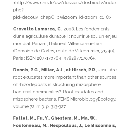
<http://www.cnrs.fr/cw/dossiers/dosbiodiv/index.
php?
pid=decouv_chapC_p5&zoom_id=zoom_c1_8>
Crovetto Lamarca, C.
, 2008. Les fondements
d’une agriculture durable II : nourrir le sol, un enjeu
mondial. Panam ; [Teknea], Villemur-sur-Tarn
(Domaine de Carles, route de Villebrumier, 31340);
Paris : ISBN 2877170764 9782877170765.
Dennis, P.G., Miller, A.J., et Hirsch, P.R.
, 2010. Are
root exudates more important than other sources
of rhizodeposits in structuring rhizosphere
bacterial communities?: Root exudates and
rhizosphere bacteria. FEMS MicrobiologyEcology,
volume 72, n° 3. p. 313-327
Fattet, M., Fu, Y., Ghestem, M., Ma, W.,
Foulonneau, M., Nespoulous, J., Le Bissonnais,