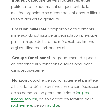
Épigés : c
atégorie de vers rougeâtres et de
petite taille, se nourrissant uniquement de la
matière organique se décomposant dans la litière.
Ils sont des vers digesteurs.
Fraction minérale :
proportion des éléments
minéraux du sol issu de la dégradation physique
puis chimique de la roche mère (sables, limons,
argiles, silicates, carbonates etc.).
Groupe fonctionnel
: regroupement d’espèces
en référence aux fonctions qu’elles occupent
dans l’écosystème.
Horizon :
couche de sol homogène et parallèle
à la surface, définie en fonction de son épaisseur,
de sa composition granulométrique (
argiles
,
limons
,
sables
), de son degré d’altération de la
roche-mère
, de son
acidité
.