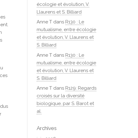
écologie et évolution, V.
Llaurens et S. Billiard
des
Anne T
dans
R130 : Le
ent.
mutualisme, entre écologie
n
et évolution, V. Llaurens et
es
S. Billiard
Anne T
dans
R130 : Le
mutualisme, entre écologie
du
et évolution, V. Llaurens et
 ces
S. Billiard
Anne T
dans
R129: Regards
croisés sur la diversité
biologique, par S. Barot et
idus
al.
r
Archives