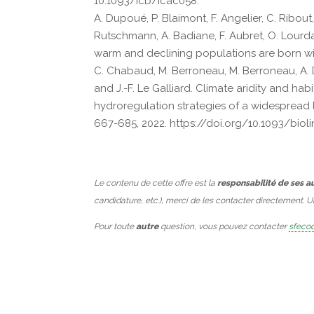
10.1093/icb/icac058.
A. Dupoué, P. Blaimont, F. Angelier, C. Ribout
Rutschmann, A. Badiane, F. Aubret, O. Lourdais
warm and declining populations are born wit
C. Chabaud, M. Berroneau, M. Berroneau, A. Du
and J.-F. Le Galliard. Climate aridity and h
hydroregulation strategies of a widespread li
667-685, 2022. https://doi.org/10.1093/bio
Le contenu de cette offre est la
responsabilité de ses a
candidature, etc.), merci de les contacter directement. 
Pour toute
autre
question, vous pouvez contacter
sfecod