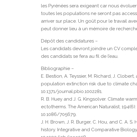
les Pyrénées sera exigeant car nous évolue
toutes les populations ne seront pas accessi
arriver sur place. Un goût pour le travail a
peut donner lieu à un mémoire de recherche 
Dépôt des candidatures –
Les candidats devront joindre un CV complet 
des candidats se fera au fil de l’eau.
Bibliographie –
E. Bestion, A. Teyssier, M. Richard, J. Clober
population extinction risk due to climate cha
10.1371/journal.pbio.1002281.
R. B. Huey and J. G. Kingsolver. Climate war
ectotherms. The American Naturalist, 194(6):
10.1086/705679.
J. H. Brown, J. R. Burger, C. Hou, and C. A. S.
history. Integrative and Comparative Biology,