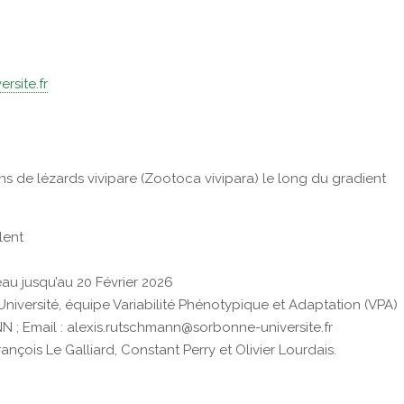
rsite.fr
s de lézards vivipare (Zootoca vivipara) le long du gradient
lent
eau jusqu’au 20 Février 2026
 Université, équipe Variabilité Phénotypique et Adaptation (VPA)
; Email : alexis.rutschmann@sorbonne-universite.fr
ançois Le Galliard, Constant Perry et Olivier Lourdais.