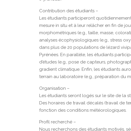
Contribution des étudiants –
Les étudiants participeront quotidiennement 
mesure in situ et à leur relâcher en fin de jo
morphométriques (e.g., taille, masse, colorati
analyses écophysiologiques (e.g., stress oxy
dans plus de 20 populations de lézard vivipa
Pyrénées. En parallèle, les étudiants partic
d’études (e.g., pose de capteurs, photograph
gradient climatique. Enfin, les étudiants aur
terrain au laboratoire (e.g., préparation du m
Organisation –
Les étudiants seront logés sur le site de la
Des horaires de travail décalés (travail de t
fonction des conditions météorologiques.
Profil recherché –
Nous recherchons des étudiants motivés, séri