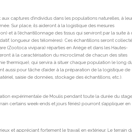
aux captures d’individus dans les populations naturelles, à leu
urnée. Sur place, ils aideront à la logistique des mesures
on) et à l’échantillonnage des tissus qui serviront par la suite à
datif, longueur des télomères). Ces échantillons seront collect
re (Zootoca vivipara) réparties en Ariège et dans les Hautes-
iperont à la caractérisation du microclimat de chacun des sites
ie thermique), qui servira à situer chaque population le long d
ont aussi pour tâche d’aider à la préparation de la logistique de
atériel, saisie de données, stockage des échantillons, etc.).
 station expérimentale de Moulis pendant toute la durée du stage
errain certains week-ends et jours fériés) pourront s’appliquer en
eux et appréciant fortement le travail en extérieur. Le terrain 