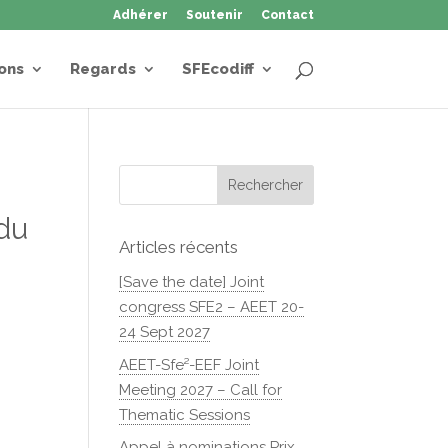
Adhérer
Soutenir
Contact
ons
Regards
SFEcodiff
 du
Articles récents
[Save the date] Joint
congress SFE2 – AEET 20-
24 Sept 2027
AEET-Sfe²-EEF Joint
Meeting 2027 – Call for
Thematic Sessions
Appel à nominations Prix