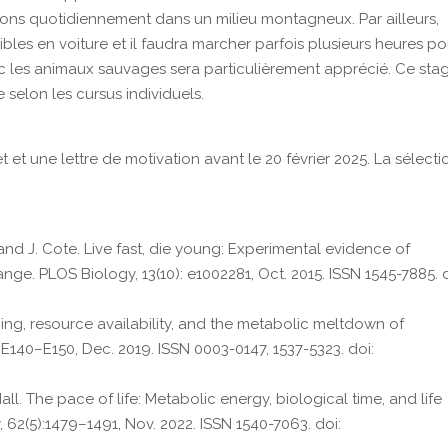
rons quotidiennement dans un milieu montagneux. Par ailleurs,
bles en voiture et il faudra marcher parfois plusieurs heures po
vec les animaux sauvages sera particulièrement apprécié. Ce sta
selon les cursus individuels.
et une lettre de motivation avant le 20 février 2025. La sélecti
t, and J. Cote. Live fast, die young: Experimental evidence of
nge. PLOS Biology, 13(10): e1002281, Oct. 2015. ISSN 1545-7885. d
ming, resource availability, and the metabolic meltdown of
 E140–E150, Dec. 2019. ISSN 0003-0147, 1537-5323. doi:
 Hall. The pace of life: Metabolic energy, biological time, and life
 62(5):1479–1491, Nov. 2022. ISSN 1540-7063. doi: