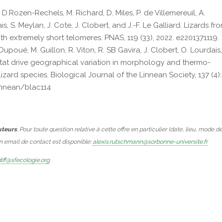
, D.Rozen-Rechels, M. Richard, D. Miles, P. de Villemereuil, A.
, S. Meylan, J. Cote, J. Clobert, and J.-F. Le Galliard. Lizards fr
h extremely short telomeres. PNAS, 119 (33), 2022. e2201371119.
poué, M. Guillon, R. Viton, R. SB Gavira, J. Clobert, O. Lourdais
abitat drive geographical variation in morphology and thermo-
zard species. Biological Journal of the Linnean Society, 137 (4):
linnean/blac114
uteurs
. Pour toute question relative à cette offre en particulier (date, lieu, mode d
Un email de contact est disponible:
alexis.rutschmann@sorbonne-universite.fr
iff@sfecologie.org
.