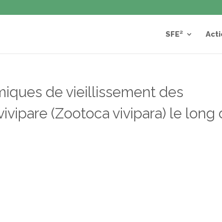
SFE²
Acti
miques de vieillissement des
ivipare (Zootoca vivipara) le long