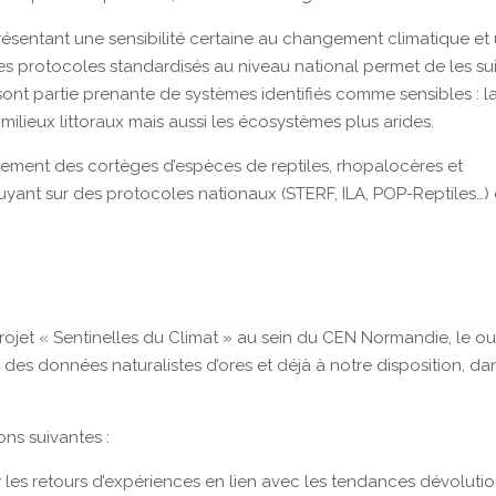
ésentant une sensibilité certaine au changement climatique et
 des protocoles standardisés au niveau national permet de les sui
 sont partie prenante de systèmes identifiés comme sensibles : l
milieux littoraux mais aussi les écosystèmes plus arides.
ement des cortèges d’espèces de reptiles, rhopalocères et
puyant sur des protocoles nationaux (STERF, ILA, POP-Reptiles…)
rojet « Sentinelles du Climat » au sein du CEN Normandie, le ou
e des données naturalistes d’ores et déjà à notre disposition, da
ions suivantes :
les retours d’expériences en lien avec les tendances dévoluti