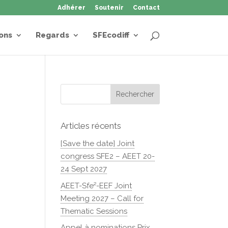
Adhérer
Soutenir
Contact
ons
Regards
SFEcodiff
Articles récents
[Save the date] Joint
congress SFE2 – AEET 20-
24 Sept 2027
AEET-Sfe²-EEF Joint
Meeting 2027 – Call for
Thematic Sessions
Appel à nominations Prix