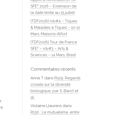
SFE² 2026 – Extension de
la date limite au 15 juillet
[TDF2026] rdv#4 – Tiques
& Maladies à Tiques – 10-12
Mars, Maisons-Alfort
[TDF2026] Tour de France
SFE² – rdv#3 – Arts &
Sciences – 14 Mars, Brest
Commentaires récents
Anne T
dans
R129: Regards
croisés sur la diversité
biologique, par S. Barot et
al.
x
Violaine Llaurens
dans
re,
R130 : Le mutualisme, entre