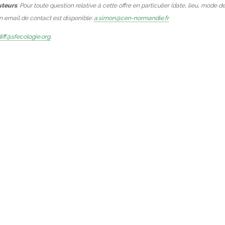
uteurs
. Pour toute question relative à cette offre en particulier (date, lieu, mode d
Un email de contact est disponible:
a.simon@cen-normandie.fr
iff@sfecologie.org
.