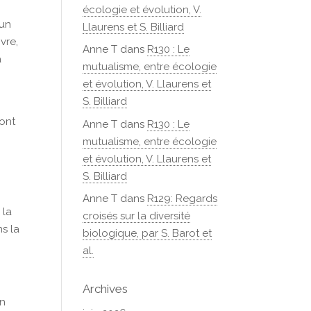
écologie et évolution, V.
 un
Llaurens et S. Billiard
vre,
Anne T
dans
R130 : Le
a
mutualisme, entre écologie
et évolution, V. Llaurens et
S. Billiard
 ont
Anne T
dans
R130 : Le
mutualisme, entre écologie
et évolution, V. Llaurens et
S. Billiard
Anne T
dans
R129: Regards
 la
croisés sur la diversité
ns la
biologique, par S. Barot et
al.
Archives
on