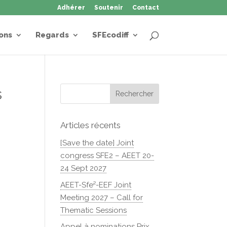
Adhérer
Soutenir
Contact
ons
Regards
SFEcodiff
s
Articles récents
[Save the date] Joint
congress SFE2 – AEET 20-
24 Sept 2027
AEET-Sfe²-EEF Joint
Meeting 2027 – Call for
Thematic Sessions
Appel à nominations Prix