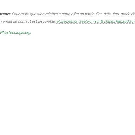
uteurs
. Pour toute question relative à cette offre en particulier (date, lieu, mode d
Un email de contact est disponible:
elvire.bestion@sete.cnrs.fr & chloe.chabaud@cn
iff@sfecologie.org
.