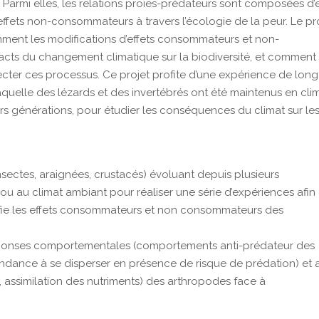
 Parmi elles, les relations proies-prédateurs sont composées d’e
fets non-consommateurs à travers l’écologie de la peur. Le pr
nt les modifications d’effets consommateurs et non-
ts du changement climatique sur la biodiversité, et comment
ecter ces processus. Ce projet profite d’une expérience de long
uelle des lézards et des invertébrés ont été maintenus en cli
s générations, pour étudier les conséquences du climat sur le
nsectes, araignées, crustacés) évoluant depuis plusieurs
ou au climat ambiant pour réaliser une série d’expériences afin
e les effets consommateurs et non consommateurs des
réponses comportementales (comportements anti-prédateur des
tendance à se disperser en présence de risque de prédation) et 
 assimilation des nutriments) des arthropodes face à