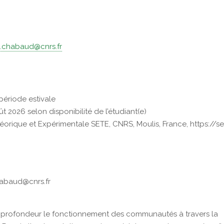
oe.chabaud@cnrs.fr
période estivale
ût 2026 selon disponibilité de l’étudiant(e)
héorique et Expérimentale SETE, CNRS, Moulis, France, https://se
chabaud@cnrs.fr
 profondeur le fonctionnement des communautés à travers la