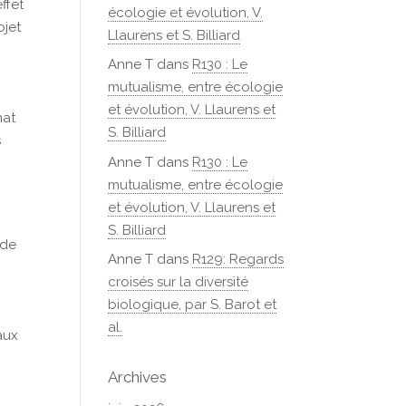
ffet
écologie et évolution, V.
ojet
Llaurens et S. Billiard
Anne T
dans
R130 : Le
mutualisme, entre écologie
et évolution, V. Llaurens et
mat
S. Billiard
s
Anne T
dans
R130 : Le
mutualisme, entre écologie
et évolution, V. Llaurens et
S. Billiard
 de
Anne T
dans
R129: Regards
croisés sur la diversité
biologique, par S. Barot et
al.
aux
Archives