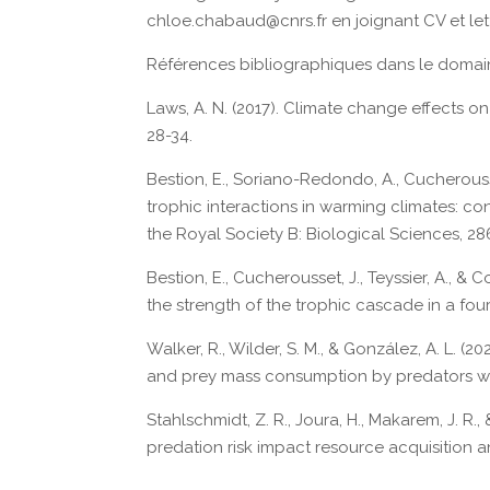
chloe.chabaud@cnrs.fr en joignant CV et lett
Références bibliographiques dans le doma
Laws, A. N. (2017). Climate change effects on
28-34.
Bestion, E., Soriano-Redondo, A., Cucherousset,
trophic interactions in warming climates: c
the Royal Society B: Biological Sciences, 28
Bestion, E., Cucherousset, J., Teyssier, A., 
the strength of the trophic cascade in a four‐
Walker, R., Wilder, S. M., & González, A. L. 
and prey mass consumption by predators wi
Stahlschmidt, Z. R., Joura, H., Makarem, J. R
predation risk impact resource acquisition an