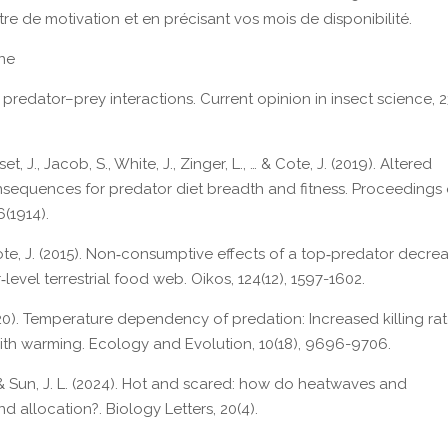
re de motivation et en précisant vos mois de disponibilité.
ine
 predator–prey interactions. Current opinion in insect science, 2
 J., Jacob, S., White, J., Zinger, L., … & Cote, J. (2019). Altered
onsequences for predator diet breadth and fitness. Proceedings 
6(1914).
& Cote, J. (2015). Non‐consumptive effects of a top‐predator decre
level terrestrial food web. Oikos, 124(12), 1597-1602.
(2020). Temperature dependency of predation: Increased killing ra
th warming. Ecology and Evolution, 10(18), 9696-9706.
., & Sun, J. L. (2024). Hot and scared: how do heatwaves and
d allocation?. Biology Letters, 20(4).