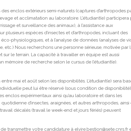
s des enclos extérieurs semi-naturels (captures d’arthropodes p
evage et acclimatation au laboratoire. L’étudiant(e) participera 
rissage et surveillance des animaux), à l’assistance aux
ur plusieurs espèces d’insectes et d’arthropodes, incluant des
éco-physiologiques, et à l’analyse de données (analyses de vi
e, etc.) Nous recherchons une personne sérieuse, motivée par 
t sur le terrain. La capacité à travailler en équipe est aussi
un mémoire de recherche selon le cursus de l’étudiant(e).
tre mai et août selon les disponibilités. L’étudiant(e) sera bas
iduelle peut lui être réservé (sous condition de disponibilité)
des enclos expérimentaux ainsi qu’au laboratoire et dans les
n quotidienne d’insectes, araignées, et autres arthropodes, ainsi
ravail décalés (travail le week-end et jours fériés) peuvent
ci de transmettre votre candidature à elvire.bestion@sete.cnrs.fr 