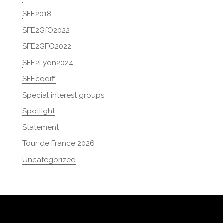
SFE2018
SFE2GfÖ2022
SFE2GFÖ2022
SFE2Lyon2024
SFEcodiff
Special interest groups
Spotlight
Statement
Tour de France 2026
Uncategorized