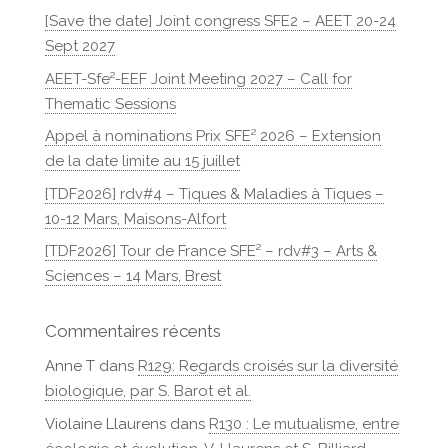
[Save the date] Joint congress SFE2 – AEET 20-24
Sept 2027
AEET-Sfe²-EEF Joint Meeting 2027 – Call for
Thematic Sessions
Appel à nominations Prix SFE² 2026 – Extension
de la date limite au 15 juillet
[TDF2026] rdv#4 – Tiques & Maladies à Tiques –
10-12 Mars, Maisons-Alfort
[TDF2026] Tour de France SFE² – rdv#3 – Arts &
Sciences – 14 Mars, Brest
Commentaires récents
Anne T
dans
R129: Regards croisés sur la diversité
biologique, par S. Barot et al.
Violaine Llaurens
dans
R130 : Le mutualisme, entre