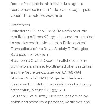
fcomte.fr, en précisant l’intitulé du stage. Le
recrutement se fera au fil de l’eau et ce jusqu’au
vendredi 24 octobre 2025 midi.
Références:
Ballesteros R.A. et al. (2024) Towards acoustic
monitoring of bees: Wingbeat sounds are related
to species and individual traits. Philosophical
Transactions of the Royal Society B: Biological
Sciences, 379, 20230111.
Biesmeijer J.C. et al. (2006) Parallel declines in
pollinators and insect-pollinated plants in Britain
and the Netherlands. Science 313: 351–354
Ghisbain G. et al. (2024) Projected decline in
European bumblebee populations in the twenty-
first century. Nature 628: 337–341.
Goulson D. et al. (2015) Bee declines driven by
combined stress from parasites, pesticides, and