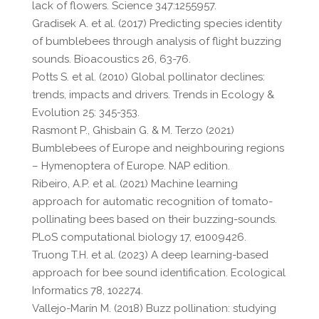
lack of flowers. Science 347:1255957.
Gradisek A. et al. (2017) Predicting species identity
of bumblebees through analysis of flight buzzing
sounds. Bioacoustics 26, 63-76.
Potts S. et al. (2010) Global pollinator declines:
trends, impacts and drivers. Trends in Ecology &
Evolution 25: 345-353.
Rasmont P., Ghisbain G. & M. Terzo (2021)
Bumblebees of Europe and neighbouring regions
– Hymenoptera of Europe. NAP edition.
Ribeiro, A.P. et al. (2021) Machine learning
approach for automatic recognition of tomato-
pollinating bees based on their buzzing-sounds.
PLoS computational biology 17, e1009426.
Truong T.H. et al. (2023) A deep learning-based
approach for bee sound identification. Ecological
Informatics 78, 102274.
Vallejo-Marín M. (2018) Buzz pollination: studying