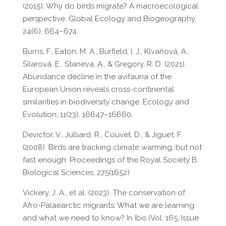
(2015). Why do birds migrate? A macroecological
perspective. Global Ecology and Biogeography,
24(6), 664–674.
Burns, F., Eaton, M. A., Burfield, I. J., Klvaňová, A.,
Šilarová, E., Staneva, A., & Gregory, R. D. (2021).
Abundance decline in the avifauna of the
European Union reveals cross-continental
similarities in biodiversity change. Ecology and
Evolution, 11(23), 16647–16660.
Devictor, V., Julliard, R., Couvet, D., & Jiguet, F.
(2008). Birds are tracking climate warming, but not
fast enough. Proceedings of the Royal Society B:
Biological Sciences, 275(1652)
Vickery, J. A., et al. (2023). The conservation of
Afro-Palaearctic migrants: What we are learning
and what we need to know? In Ibis (Vol. 165, Issue