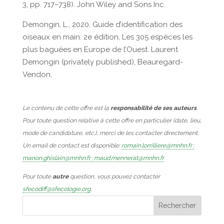
3, pp. 717–738). John Wiley and Sons Inc.
Demongin, L., 2020. Guide d’identification des
oiseaux en main. 2e édition, Les 305 espèces les
plus baguées en Europe de l’Ouest. Laurent
Demongin (privately published), Beauregard-
Vendon,
Le contenu de cette offre est la
responsabilité de ses auteurs
.
Pour toute question relative à cette offre en particulier (date, lieu,
mode de candidature, etc.), merci de les contacter directement.
Un email de contact est disponible:
romain.lorrilliere@mnhn.fr ;
manon.ghislain@mnhn.fr ; maud.mennerat@mnhn.fr
Pour toute
autre
question, vous pouvez contacter
sfecodiff@sfecologie.org
.