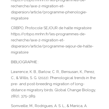
https://crbpo.mnhn.fr/les-programmes-de-
recherche/axe-2-migration-et-
dispersion/article/programme-phenologie-
migratoire
CRBPO, Protocole SEJOUR de halte migratoire
https://crbpo.mnhn.fr/les-programmes-de-
recherche/axe-2-migration-et-
dispersion/article/programme-sejour-de-halte-
migratoire
BIBLIOGRAPHIE :
Lawrence, K. B., Barlow, C. R., Bensusan, K., Perez,
C., & Willis, S. G. (2022). Phenological trends in the
pre- and post-breeding migration of long-
distance migratory birds. Global Change Biology,
28(2), 375–389.
Somveille, M., Rodrigues, A. S. L., & Manica, A.