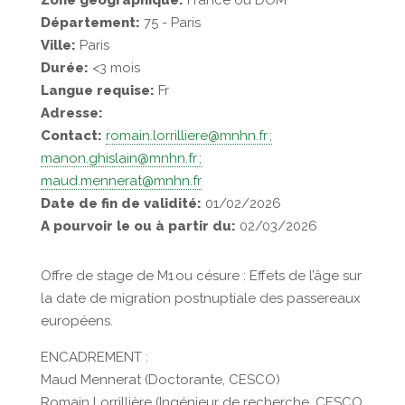
Zone géographique:
France ou DOM
Département:
75 - Paris
Ville:
Paris
Durée:
<3 mois
Langue requise:
Fr
Adresse:
Contact:
romain.lorrilliere@mnhn.fr ;
manon.ghislain@mnhn.fr ;
maud.mennerat@mnhn.fr
Date de fin de validité:
01/02/2026
A pourvoir le ou à partir du:
02/03/2026
Offre de stage de M1 ou césure : Effets de l’âge sur
la date de migration postnuptiale des passereaux
européens.
ENCADREMENT :
Maud Mennerat (Doctorante, CESCO)
Romain Lorrillière (Ingénieur de recherche, CESCO