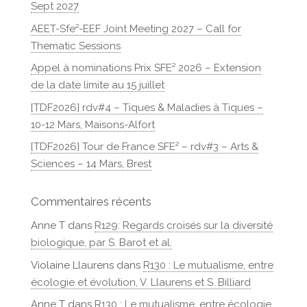
Sept 2027
AEET-Sfe²-EEF Joint Meeting 2027 – Call for
Thematic Sessions
Appel à nominations Prix SFE² 2026 – Extension
de la date limite au 15 juillet
[TDF2026] rdv#4 – Tiques & Maladies à Tiques –
10-12 Mars, Maisons-Alfort
[TDF2026] Tour de France SFE² – rdv#3 – Arts &
Sciences – 14 Mars, Brest
Commentaires récents
Anne T
dans
R129: Regards croisés sur la diversité
biologique, par S. Barot et al.
Violaine Llaurens
dans
R130 : Le mutualisme, entre
écologie et évolution, V. Llaurens et S. Billiard
Anne T
dans
R130 : Le mutualisme, entre écologie