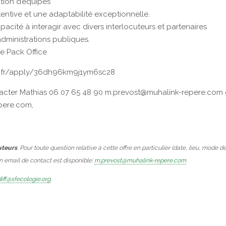
ation d’équipes
entive et une adaptabilité exceptionnelle.
acité à interagir avec divers interlocuteurs et partenaires
 administrations publiques.
le Pack Office
inity.fr/apply/36dh96km9j1ym6sc28
acter Mathias 06 07 65 48 90 m.prevost@muhalink-repere.com
pere.com,
uteurs
. Pour toute question relative à cette offre en particulier (date, lieu, mode d
Un email de contact est disponible:
m.prevost@muhalink-repere.com
iff@sfecologie.org
.