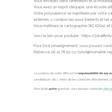
Vous excellez dans l’animation et la mobilis
Vous avez un esprit d’équipe, une écoute att
Votre polyvalence se manifeste par votre cap
externes, y compris les sous-traitants et les
Vous maîtrisez la cartographie SIG (QGis) et 
Voici le lien pour postuler : https://jobaff
Pour tout renseignement, vous pouvez cont
Rebecca 06 12 78 50 03 r.briot@muhalink-re
Le contenu de cette offre est la
responsabilité de ses a
candidature, etc.), merci de les contacter directement. 
Pour toute
autre
question, vous pouvez contacter
sfecod