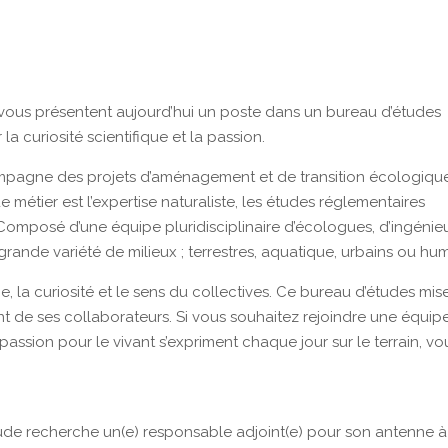
 vous présentent aujourd’hui un poste dans un bureau d’études
a curiosité scientifique et la passion.
ompagne des projets d’aménagement et de transition écologique
e métier est l’expertise naturaliste, les études réglementaires
omposé d’une équipe pluridisciplinaire d’écologues, d’ingénie
 grande variété de milieux ; terrestres, aquatique, urbains ou hu
, la curiosité et le sens du collectives. Ce bureau d’études mis
nt de ses collaborateurs. Si vous souhaitez rejoindre une équip
passion pour le vivant s’expriment chaque jour sur le terrain, vo
tude recherche un(e) responsable adjoint(e) pour son antenne à