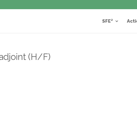
SFE²
Acti
djoint (H/F)