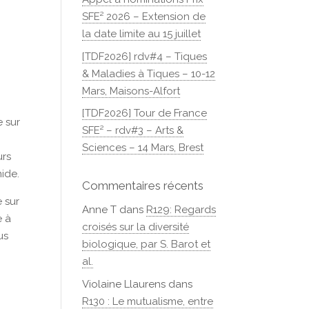
SFE² 2026 – Extension de
la date limite au 15 juillet
[TDF2026] rdv#4 – Tiques
& Maladies à Tiques – 10-12
Mars, Maisons-Alfort
[TDF2026] Tour de France
 sur
SFE² – rdv#3 – Arts &
Sciences – 14 Mars, Brest
urs
mide.
Commentaires récents
e sur
Anne T
dans
R129: Regards
e à
croisés sur la diversité
us
biologique, par S. Barot et
al.
Violaine Llaurens
dans
R130 : Le mutualisme, entre