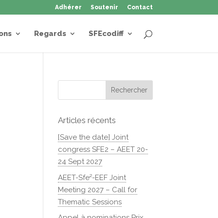
Adhérer
Soutenir
Contact
ons
Regards
SFEcodiff
Articles récents
[Save the date] Joint
congress SFE2 – AEET 20-
24 Sept 2027
AEET-Sfe²-EEF Joint
Meeting 2027 – Call for
Thematic Sessions
Appel à nominations Prix