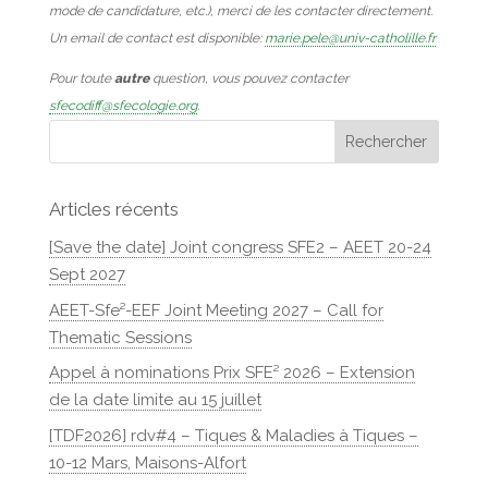
mode de candidature, etc.), merci de les contacter directement.
Un email de contact est disponible:
marie.pele@univ-catholille.fr
Pour toute
autre
question, vous pouvez contacter
sfecodiff@sfecologie.org
.
Articles récents
[Save the date] Joint congress SFE2 – AEET 20-24
Sept 2027
AEET-Sfe²-EEF Joint Meeting 2027 – Call for
Thematic Sessions
Appel à nominations Prix SFE² 2026 – Extension
de la date limite au 15 juillet
[TDF2026] rdv#4 – Tiques & Maladies à Tiques –
10-12 Mars, Maisons-Alfort