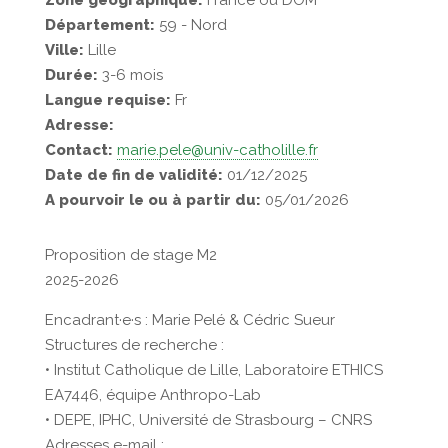
Zone géographique:
France ou DOM
Département:
59 - Nord
Ville:
Lille
Durée:
3-6 mois
Langue requise:
Fr
Adresse:
Contact:
marie.pele@univ-catholille.fr
Date de fin de validité:
01/12/2025
A pourvoir le ou à partir du:
05/01/2026
Proposition de stage M2
2025-2026
Encadrant·e·s : Marie Pelé & Cédric Sueur
Structures de recherche :
• Institut Catholique de Lille, Laboratoire ETHICS
EA7446, équipe Anthropo-Lab
• DEPE, IPHC, Université de Strasbourg – CNRS
Adresses e-mail :