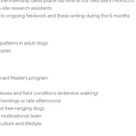
 the internship takes place full-time at our field site in Morocco.
site research assistants.
 to ongoing fieldwork and thesis writing during the 6 months
 patterns in adult dogs
ppies
s
levant Master’s program
res and field conditions (extensive walking)
 mornings or late afternoons)
nd free-ranging dogs
 a multinational team
ulture and lifestyle