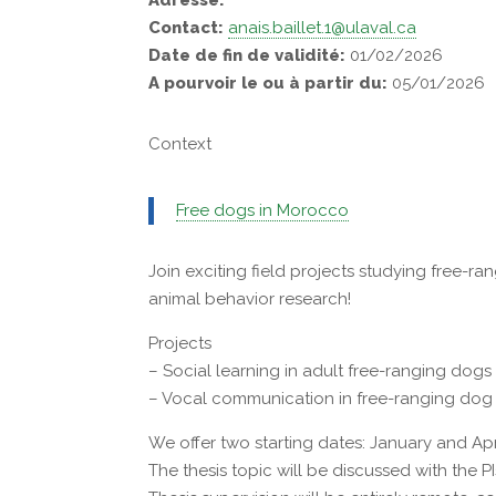
Adresse:
Contact:
anais.baillet.1@ulaval.ca
Date de fin de validité:
01/02/2026
A pourvoir le ou à partir du:
05/01/2026
Context
Free dogs in Morocco
Join exciting field projects studying free-
animal behavior research!
Projects
– Social learning in adult free-ranging dogs
– Vocal communication in free-ranging dog
We offer two starting dates: January and Apr
The thesis topic will be discussed with the P