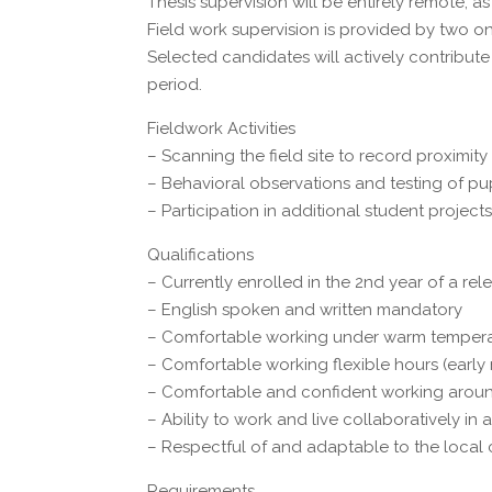
Thesis supervision will be entirely remote, as
Field work supervision is provided by two on-
Selected candidates will actively contribute
period.
Fieldwork Activities
– Scanning the field site to record proximity
– Behavioral observations and testing of pu
– Participation in additional student project
Qualifications
– Currently enrolled in the 2nd year of a re
– English spoken and written mandatory
– Comfortable working under warm temperatu
– Comfortable working flexible hours (early
– Comfortable and confident working arou
– Ability to work and live collaboratively in
– Respectful of and adaptable to the local c
Requirements