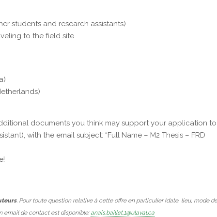
r students and research assistants)
veling to the field site
a)
Netherlands)
additional documents you think may support your application to
ssistant), with the email subject: “Full Name – M2 Thesis – FRD
e!
uteurs
. Pour toute question relative à cette offre en particulier (date, lieu, mode d
Un email de contact est disponible:
anais.baillet.1@ulaval.ca