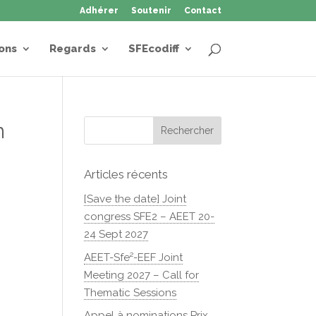
Adhérer
Soutenir
Contact
ons
Regards
SFEcodiff
n
Articles récents
[Save the date] Joint
congress SFE2 – AEET 20-
24 Sept 2027
AEET-Sfe²-EEF Joint
Meeting 2027 – Call for
Thematic Sessions
Appel à nominations Prix