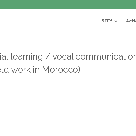
SFE²
Acti
cial learning / vocal communicatio
ield work in Morocco)