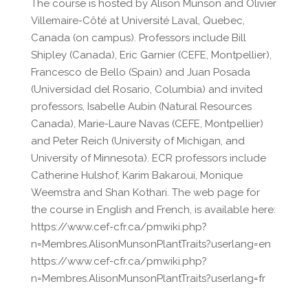
The course is hosted by Alison Munson and Olivier
Villemaire-Côté at Université Laval, Quebec,
Canada (on campus). Professors include Bill
Shipley (Canada), Eric Garnier (CEFE, Montpellier),
Francesco de Bello (Spain) and Juan Posada
(Universidad del Rosario, Columbia) and invited
professors, Isabelle Aubin (Natural Resources
Canada), Marie-Laure Navas (CEFE, Montpellier)
and Peter Reich (University of Michigan, and
University of Minnesota). ECR professors include
Catherine Hulshof, Karim Bakaroui, Monique
Weemstra and Shan Kothari. The web page for
the course in English and French, is available here:
https://www.cef-cfr.ca/pmwiki.php?
n=Membres.AlisonMunsonPlantTraits?userlang=en
https://www.cef-cfr.ca/pmwiki.php?
n=Membres.AlisonMunsonPlantTraits?userlang=fr