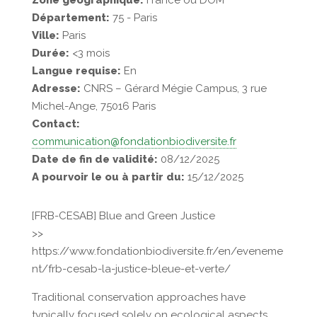
Zone géographique:
France ou DOM
Département:
75 - Paris
Ville:
Paris
Durée:
<3 mois
Langue requise:
En
Adresse:
CNRS – Gérard Mégie Campus, 3 rue
Michel-Ange, 75016 Paris
Contact:
communication@fondationbiodiversite.fr
Date de fin de validité:
08/12/2025
A pourvoir le ou à partir du:
15/12/2025
[FRB-CESAB] Blue and Green Justice
>>
https://www.fondationbiodiversite.fr/en/eveneme
nt/frb-cesab-la-justice-bleue-et-verte/
Traditional conservation approaches have
typically focused solely on ecological aspects.