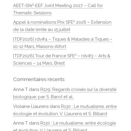
AEET-Sfe²-EEF Joint Meeting 2027 – Call for
Thematic Sessions
Appel à nominations Prix SFE² 2026 – Extension
de la date limite au 15 juillet
[TDF2026] rdv#4 – Tiques & Maladies à Tiques –
10-12 Mars, Maisons-Alfort
[TDF2026] Tour de France SFE² – rdv#3 – Arts &
Sciences – 14 Mars, Brest
Commentaires récents
Anne T
dans
R129: Regards croisés sur la diversité
biologique, par S. Barot et al.
Violaine Llaurens
dans
R130 : Le mutualisme, entre
écologie et évolution, V. Llaurens et S. Billiard
Anne T
dans
R130 : Le mutualisme, entre écologie
et évolution, V. Llaurens et S. Billiard