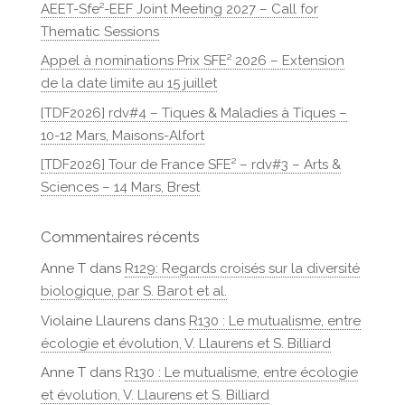
AEET-Sfe²-EEF Joint Meeting 2027 – Call for
Thematic Sessions
Appel à nominations Prix SFE² 2026 – Extension
de la date limite au 15 juillet
[TDF2026] rdv#4 – Tiques & Maladies à Tiques –
10-12 Mars, Maisons-Alfort
[TDF2026] Tour de France SFE² – rdv#3 – Arts &
Sciences – 14 Mars, Brest
Commentaires récents
Anne T
dans
R129: Regards croisés sur la diversité
biologique, par S. Barot et al.
Violaine Llaurens
dans
R130 : Le mutualisme, entre
écologie et évolution, V. Llaurens et S. Billiard
Anne T
dans
R130 : Le mutualisme, entre écologie
et évolution, V. Llaurens et S. Billiard