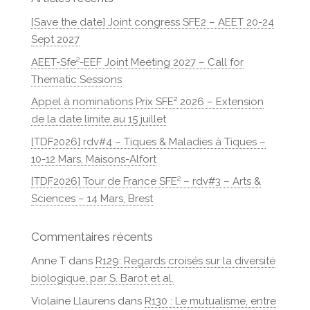
[Save the date] Joint congress SFE2 – AEET 20-24
Sept 2027
AEET-Sfe²-EEF Joint Meeting 2027 – Call for
Thematic Sessions
Appel à nominations Prix SFE² 2026 – Extension
de la date limite au 15 juillet
[TDF2026] rdv#4 – Tiques & Maladies à Tiques –
10-12 Mars, Maisons-Alfort
[TDF2026] Tour de France SFE² – rdv#3 – Arts &
Sciences – 14 Mars, Brest
Commentaires récents
Anne T
dans
R129: Regards croisés sur la diversité
biologique, par S. Barot et al.
Violaine Llaurens
dans
R130 : Le mutualisme, entre