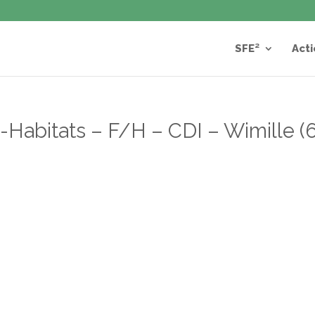
SFE²
Acti
-Habitats – F/H – CDI – Wimille (6