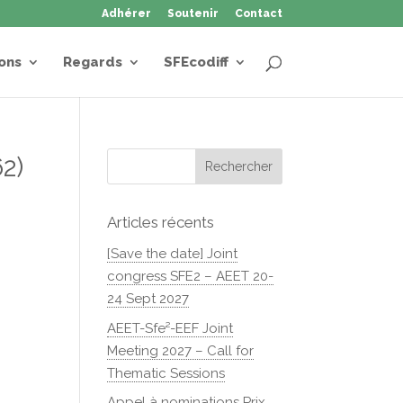
Adhérer
Soutenir
Contact
ons
Regards
SFEcodiff
2)
Articles récents
[Save the date] Joint
congress SFE2 – AEET 20-
24 Sept 2027
AEET-Sfe²-EEF Joint
Meeting 2027 – Call for
Thematic Sessions
Appel à nominations Prix