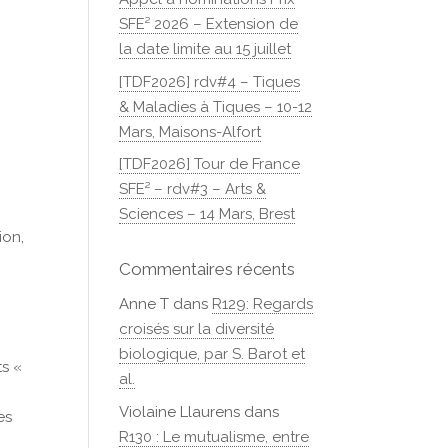
SFE² 2026 – Extension de
la date limite au 15 juillet
[TDF2026] rdv#4 – Tiques
& Maladies à Tiques – 10-12
Mars, Maisons-Alfort
[TDF2026] Tour de France
SFE² – rdv#3 – Arts &
Sciences – 14 Mars, Brest
ion,
Commentaires récents
Anne T
dans
R129: Regards
croisés sur la diversité
biologique, par S. Barot et
ts «
al.
,
Violaine Llaurens
dans
es
R130 : Le mutualisme, entre