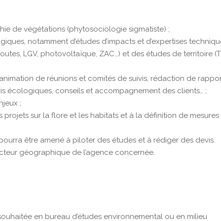
phie de végétations (phytosociologie sigmatiste) ;
ogiques, notamment d’études d’impacts et d’expertises techniqu
oroutes, LGV, photovoltaïque, ZAC…) et des études de territoire (
animation de réunions et comités de suivis, rédaction de rappo
vis écologiques, conseils et accompagnement des clients… ;
jeux ;
 projets sur la flore et les habitats et à la définition de mesures
pourra être amené à piloter des études et à rédiger des devis.
ecteur géographique de l’agence concernée.
 souhaitée en bureau d’études environnemental ou en milieu