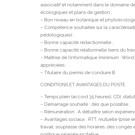
associatif et notamment dans le domaine de 
écologiques et plans de gestion ;
– Bon niveau en botanique et phytoécologie (
– Compétence souhaitée sur la caractérisati
pédologiques) ;
– Bonne capacité rédactionnelle ;
– Bonne capacité relationnelle (sens du trava
– Maîtrise de l’informatique (minimum : Word,
appréciées ;
– Titulaire du permis de conduire B.
CONDITIONS ET AVANTAGES DU POSTE
– Temps plein (accord 35 heures), CDI, statut
– Démarrage souhaité : dès que possible ;
– Rémunération : A débattre selon expérienc
– Avantages sociaux : RTT, mutuelle (prise e
travail, souplesse des horaires, des congés 
politique salariale incitative… ;