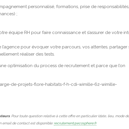
ompagnement personnalisé, formations, prise de responsabilités
mances) ;
re équipe RH pour faire connaissance et s’assurer de votre int
e l’agence pour évoquer votre parcours, vos attentes, partager 
uellement réaliser des tests.
r une optimisation du process de recrutement et parce que l’on
arge-de-projets-flore-habitats-f-h-cdi-wimille-62-wimille-
uteurs
. Pour toute question relative à cette offre en particulier (date, lieu, mode d
Un email de contact est disponible:
recrutement@ecosphere.fr