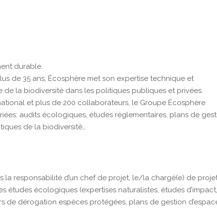
ent durable.
lus de 35 ans, Écosphère met son expertise technique et
 de la biodiversité dans les politiques publiques et privées.
 national et plus de 200 collaborateurs, le Groupe Écosphère
ariées: audits écologiques, études réglementaires, plans de gest
itiques de la biodiversité…
us la responsabilité d’un chef de projet, le/la chargé(e) de proje
 des études écologiques (expertises naturalistes, études d’impact
ers de dérogation espèces protégées, plans de gestion d’espac
: