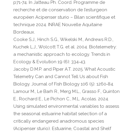
p71-74. In Jatteau Ph. Coord. Programme de
recherche et de conservation de l’esturgeon
européen Acipenser sturio – Bilan scientifique et
technique 2024. INRAE Nouvelle Aquitaine
Bordeaux.
Cooke S.J., Hinch S.G., Wikelski M., Andrews R.D.,
Kuchek L.J., Wolcott T.G. et al. 2004. Biotelemetry:
a mechanistic approach to ecology. Trends in
Ecology & Evolution 19 (6): 334‑43.
Jacoby D.M.P. and Piper A.T. 2025. What Acoustic
Telemetry Can and Cannot Tell Us about Fish
Biology. Journal of Fish Biology 106 (5): 1260‑84.
Lamour M., Le Barh R., Merg M.L., Grasso F., Quinton
E., Rochard E., Le Pichon C., M.L. Acolas. 2024.
Using simulated environmental variables to assess
the seasonal estuarine habitat selection of a
critically endangered anadromous species
(Acipenser sturio). Estuarine, Coastal and Shelf