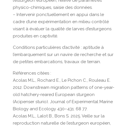
l’esturgeon européen, relevé de paramètres
physico-chimiques, saisie des données.
– Intervenir ponctuellement en appui dans le
cadre d’une expérimentation en milieu contrôlé
visant à évaluer la qualité de larves d’esturgeons
produites en captivité.
Conditions particulières d’activité : aptitude à
l’embarquement sur un navire de recherche et sur
de petites embarcations, travaux de terrain.
Références citées :
Acolas M.L., Rochard E., Le Pichon C., Rouleau E.
2012. Downstream migration patterns of one-year-
old hatchery-reared European sturgeon
(Acipenser sturio). Journal of Experimental Marine
Biology and Ecology 430–431: 68 77.
Acolas M.L., Lalot B., Bons S. 2025. Veille sur la
reproduction naturelle de l’esturgeon européen,