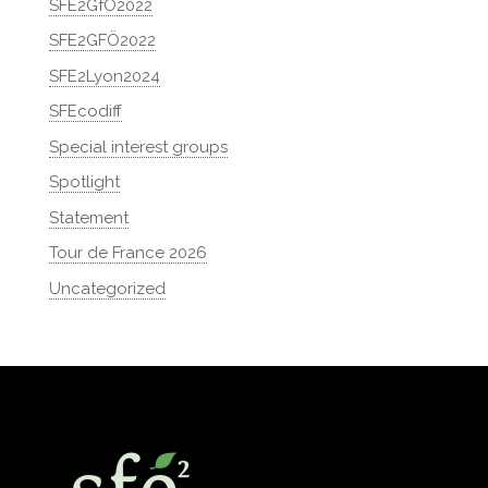
SFE2GfÖ2022
SFE2GFÖ2022
SFE2Lyon2024
SFEcodiff
Special interest groups
Spotlight
Statement
Tour de France 2026
Uncategorized