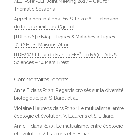
AEET-Sfe²-EEF Joint Meeting 2027 – Call for
Thematic Sessions
Appel à nominations Prix SFE² 2026 – Extension
de la date limite au 15 juillet
[TDF2026] rdv#4 – Tiques & Maladies à Tiques –
10-12 Mars, Maisons-Alfort
[TDF2026] Tour de France SFE² – rdv#3 – Arts &
Sciences – 14 Mars, Brest
Commentaires récents
Anne T
dans
R129: Regards croisés sur la diversité
biologique, par S. Barot et al.
Violaine Llaurens
dans
R130 : Le mutualisme, entre
écologie et évolution, V. Llaurens et S. Billiard
Anne T
dans
R130 : Le mutualisme, entre écologie
et évolution, V. Llaurens et S. Billiard