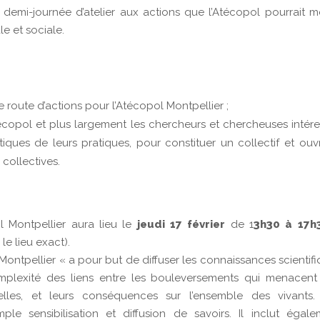
 demi-journée d’atelier aux actions que l’Atécopol pourrait 
e et sociale.
de route d’actions pour l’Atécopol Montpellier ;
écopol et plus largement les chercheurs et chercheuses intér
ques de leurs pratiques, pour constituer un collectif et ouvr
collectives.
l Montpellier aura lieu le
jeudi 17 février
de 1
3h30 à 17h
le lieu exact).
Montpellier « a pour but de diffuser les connaissances scientif
mplexité des liens entre les bouleversements qui menacent
elles, et leurs conséquences sur l’ensemble des vivants.
 sensibilisation et diffusion de savoirs. Il inclut égale