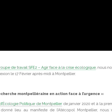
roupe de travail SFE2 – Agir face à la crise écologique
, nous n
exion le 17 Février après-midi à Montpellier.
recherche montpelliéraine en action face à l’urgence »
 d’Écologie Politique de Montpellier
de janvier 2020 et à la pre
t donné lieu au manifeste de l’Atécopol Montpellier, nous 