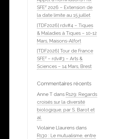
SFE² 2026 – Extension de
la date limite au 15 juillet
[TDF2026] rdv#4 – Tiques
& Maladies à Tiques – 10-12
Mars, Maisons-Alfort
[TDF2026] Tour de France
SFE² – rdv#3 – Arts &
Sciences – 14 Mars, Brest
Commentaires récents
Anne T
dans
R129: Regards
croisés sur la diversité
biologique, par S. Barot et
al.
Violaine Llaurens
dans
R130 : Le mutualisme, entre