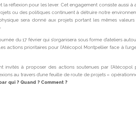
 et la réflexion pour les lever. Cet engagement consiste aussi à 
 projets ou des politiques continuent à détruire notre environne
t physique sera donné aux projets portant les mêmes valeurs
»
urnée du 17 février qui s’organisera sous forme d’ateliers auto
es actions prioritaires pour l’Atécopol Montpellier face à l’ur
eront invités à proposer des actions soutenues par l’Atécopol
xions au travers d’une feuille de route de projets « opérationn
 par qui ? Quand ? Comment ?