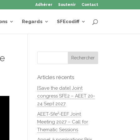
Adhérer
Soutenir
Contact
ons
Regards
SFEcodiff
le
Articles récents
[Save the date] Joint
congress SFE2 – AEET 20-
24 Sept 2027
AEET-Sfe²-EEF Joint
Meeting 2027 – Call for
Thematic Sessions
Appel à nominations Prix