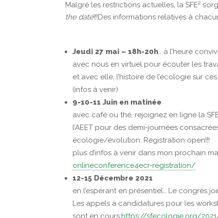
Malgré les restrictions actuelles, la SFE² 
the date
!!!Des informations relatives à chac
Jeudi 27 mai – 18h-20h
… à l’heure convi
avec nous en virtuel pour écouter les tra
et avec elle, l’histoire de l’écologie sur c
(infos à venir)
9-10-11 Juin en matinée
avec café ou thé, rejoignez en ligne la 
l’AEET pour des demi-journées consacrée
écologie/évolution. Registration open!!!
plus d’infos à venir dans mon prochain mai
onlineconference4ecr-registration/
12-15 Décembre 2021
en l’espérant en présentiel… Le congrès jo
Les appels à candidatures pour les works
sont en cours:
https://sfecologie.org/20