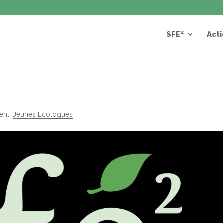
SFE²
Acti
ent
,
Jeunes Ecologues