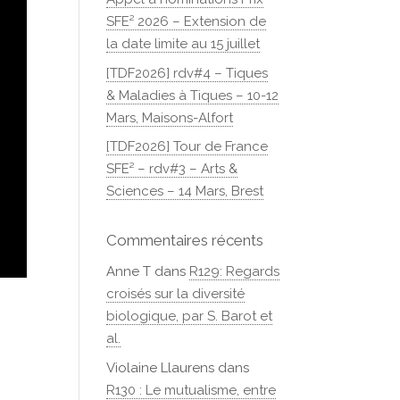
SFE² 2026 – Extension de
la date limite au 15 juillet
[TDF2026] rdv#4 – Tiques
& Maladies à Tiques – 10-12
Mars, Maisons-Alfort
[TDF2026] Tour de France
SFE² – rdv#3 – Arts &
Sciences – 14 Mars, Brest
Commentaires récents
Anne T
dans
R129: Regards
croisés sur la diversité
biologique, par S. Barot et
al.
Violaine Llaurens
dans
R130 : Le mutualisme, entre