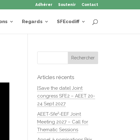
Adhérer
Soutenir
Contact
ons
Regards
SFEcodiff
Articles récents
[Save the date] Joint
congress SFE2 – AEET 20-
24 Sept 2027
AEET-Sfe²-EEF Joint
Meeting 2027 – Call for
Thematic Sessions
Appel à nominations Prix