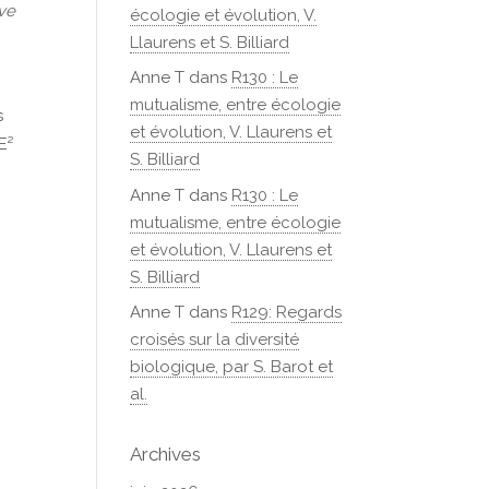
ve
écologie et évolution, V.
Llaurens et S. Billiard
Anne T
dans
R130 : Le
mutualisme, entre écologie
s
et évolution, V. Llaurens et
E²
S. Billiard
Anne T
dans
R130 : Le
mutualisme, entre écologie
et évolution, V. Llaurens et
S. Billiard
Anne T
dans
R129: Regards
croisés sur la diversité
biologique, par S. Barot et
al.
Archives