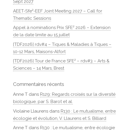
Sept 2027
AEET-Sfe²-EEF Joint Meeting 2027 – Call for
Thematic Sessions
Appel à nominations Prix SFE² 2026 – Extension
de la date limite au 15 juillet
[TDF2026] rdv#4 – Tiques & Maladies à Tiques –
10-12 Mars, Maisons-Alfort
[TDF2026] Tour de France SFE² – rdv#3 – Arts &
Sciences – 14 Mars, Brest
Commentaires récents
Anne T
dans
R129: Regards croisés sur la diversité
biologique, par S. Barot et al.
Violaine Llaurens
dans
R130 : Le mutualisme, entre
écologie et évolution, V. Llaurens et S. Billiard
Anne T
dans
R130 : Le mutualisme, entre écologie