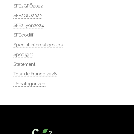
SFE2GFÖ2022
SFE2GfÖ2022
SFE2Lyon2024
SFEcodiff
Special interest groups
Spotlight
Statement
Tour de France 2026
Uncategorized