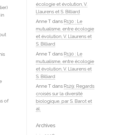
écologie et évolution, V.
ier)
Llaurens et S. Billiard
 in
Anne T
dans
R130 : Le
mutualisme, entre écologie
out
et évolution, V. Llaurens et
S. Billiard
Anne T
dans
R130 : Le
his
mutualisme, entre écologie
et évolution, V. Llaurens et
S. Billiard
e
Anne T
dans
R129: Regards
croisés sur la diversité
s of
biologique, par S. Barot et
al.
Archives