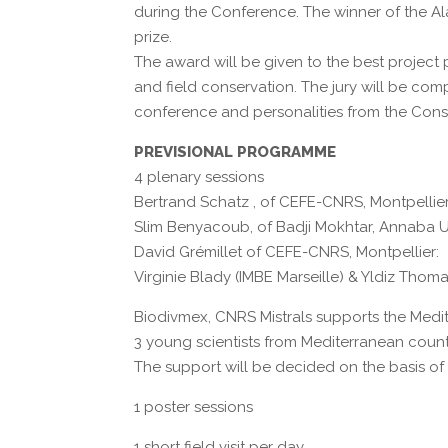
during the Conference. The winner of the A
prize.
The award will be given to the best project
and field conservation. The jury will be com
conference and personalities from the Cons
PREVISIONAL PROGRAMME
4 plenary sessions
Bertrand Schatz , of CEFE-CNRS, Montpellie
Slim Benyacoub, of Badji Mokhtar, Annaba U
David Grémillet of CEFE-CNRS, Montpellier:
Virginie Blady (IMBE Marseille) & Yldiz Tho
Biodivmex, CNRS Mistrals supports the Medi
3 young scientists from Mediterranean countr
The support will be decided on the basis of
1 poster sessions
1 short field visit per day