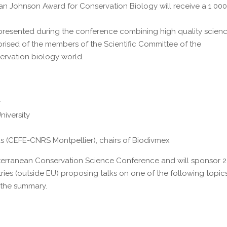
lan Johnson Award for Conservation Biology will receive a 1 00
 presented during the conference combining high quality scien
prised of the members of the Scientific Committee of the
ervation biology world.
r
niversity
mas (CEFE-CNRS Montpellier), chairs of Biodivmex
terranean Conservation Science Conference and will sponsor 2
ies (outside EU) proposing talks on one of the following topics
 the summary.