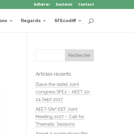
Adhérer
Soutenir
Contact
ons
Regards
SFEcodiff
Articles récents
[Save the date] Joint
congress SFE2 – AEET 20-
24 Sept 2027
AEET-Sfe²-EEF Joint
Meeting 2027 – Call for
Thematic Sessions
Appel à nominations Prix