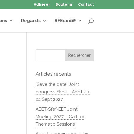
Adhérer
Soutenir
Contact
ons
Regards
SFEcodiff
Articles récents
[Save the date] Joint
congress SFE2 – AEET 20-
24 Sept 2027
AEET-Sfe²-EEF Joint
Meeting 2027 – Call for
Thematic Sessions
Appel à nominations Prix