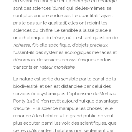
du vivant en tant que tel. La biologie et l’écologie
sont des sciences ‘dures’ qui, d’elles-mêmes, se
sont plus encore endurcies. Le quantitatif ayant
pris le pas sur le qualitatif, elles ont rejoint les
sciences du chiffre. Le sensible a laissé place à
une rhétorique du trésor, où il est tant question de
richesse
, fût-elle spécifique, d’objets
précieux
,
fussent-ils des systèmes écologiques menacés et,
désormais, de services écosystémiques parfois
transcrits en
valeur monétaire
.
La nature est sortie du sensible par le canal de la
biodiversité, et s’en est distanciée par celui des
services écosystémiques. L’aphorisme de Merleau-
Ponty (1964) n’en revêt aujourd’hui que davantage
d’acuité : « la science manipule les choses ; elle
renonce à les habiter. » Le grand public ne veut
plus écouter, parmi les voix des scientifiques, que
celles qu’ils sentent habitées non seulement par