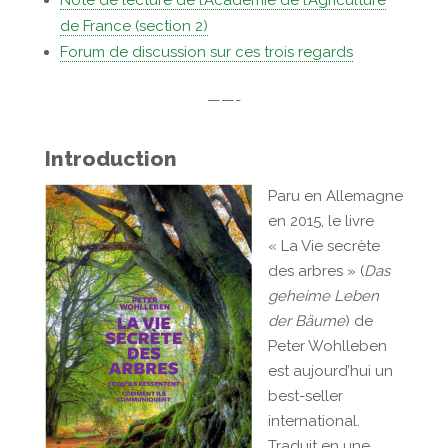
Note de lecture de l’Académie de l’Agriculture
de France (section 2)
Forum de discussion sur ces trois regards
——-
Introduction
Paru en Allemagne
en 2015, le livre
« La Vie secrète
des arbres » (
Das
geheime Leben
der Bäume
) de
Peter Wohlleben
est aujourd’hui un
best-seller
international.
Traduit en une