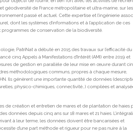
 objectif de fournir, en lien fort avec les activités de recher
 et géodiversité de France métropolitaine et ultra-marine, sur le
ironnement passé et actuel. Cette expertise et l’ingénierie asso
rel, dont les systèmes d’informations et à l’application de ces
t programmes de conservation de la biodiversité.
logie, PatriNat a débuté en 2015 des travaux sur l’efficacité du
ancé cinq Appels à Manifestations d’Intérêt (AMI) entre 2019 et
mesures de gestion en parallèle de leur mise en œuvre durant ci
s cadres méthodologiques communs, propres à chaque mesure,
HN. Ils génèrent une importante quantité de données (descript
cturelles, physico-chimiques, connectivité…) compilées et analysé
es de création et entretien de mares et de plantation de haies 
 des données depuis cinq ans sur 18 mares et 21 haies. L’intégral
rivant à leur terme, les données doivent être bancarisées et
cessite d’une part méthode et rigueur pour ne pas nuire à la