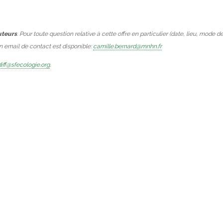
uteurs
. Pour toute question relative à cette offre en particulier (date, lieu, mode d
Un email de contact est disponible:
camille.bernard@mnhn.fr
iff@sfecologie.org
.