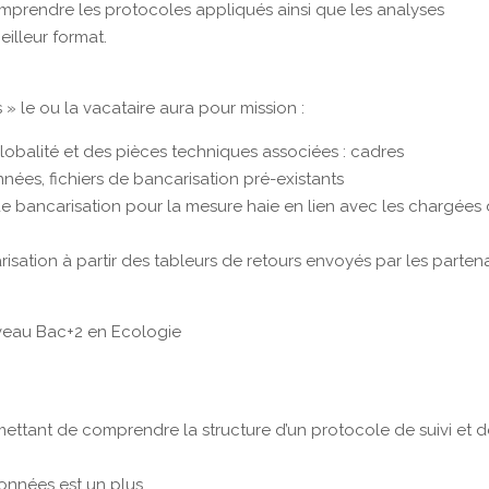
prendre les protocoles appliqués ainsi que les analyses
illeur format.
 » le ou la vacataire aura pour mission :
obalité et des pièces techniques associées : cadres
nées, fichiers de bancarisation pré-existants
de bancarisation pour la mesure haie en lien avec les chargées
risation à partir des tableurs de retours envoyés par les parten
iveau Bac+2 en Ecologie
ettant de comprendre la structure d’un protocole de suivi et d
données est un plus