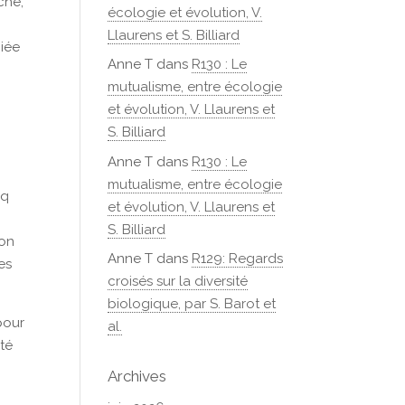
che,
écologie et évolution, V.
s
Llaurens et S. Billiard
ciée
Anne T
dans
R130 : Le
mutualisme, entre écologie
et évolution, V. Llaurens et
S. Billiard
Anne T
dans
R130 : Le
mutualisme, entre écologie
nq
et évolution, V. Llaurens et
S. Billiard
ion
Anne T
dans
R129: Regards
es
croisés sur la diversité
biologique, par S. Barot et
pour
al.
ité
Archives