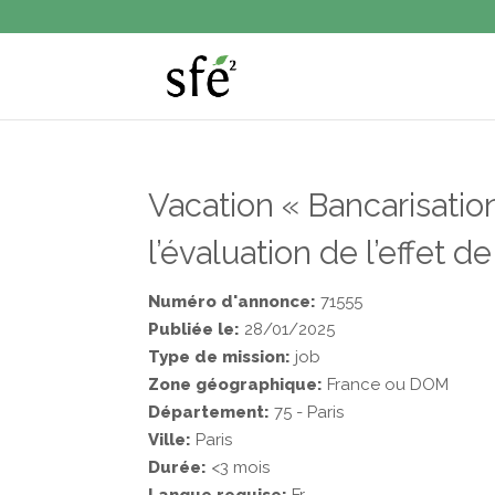
Vacation « Bancarisatio
l’évaluation de l’effet 
Numéro d'annonce:
71555
Publiée le:
28/01/2025
Type de mission:
job
Zone géographique:
France ou DOM
Département:
75 - Paris
Ville:
Paris
Durée:
<3 mois