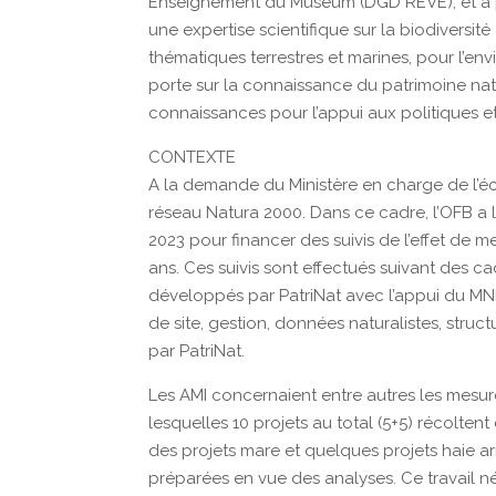
Enseignement du Muséum (DGD REVE), et a pour
une expertise scientifique sur la biodiversité
thématiques terrestres et marines, pour l’env
porte sur la connaissance du patrimoine natu
connaissances pour l’appui aux politiques e
CONTEXTE
A la demande du Ministère en charge de l’éco
réseau Natura 2000. Dans ce cadre, l’OFB a l
2023 pour financer des suivis de l’effet de 
ans. Ces suivis sont effectués suivant de
développés par PatriNat avec l’appui du MN
de site, gestion, données naturalistes, stru
par PatriNat.
Les AMI concernaient entre autres les mesur
lesquelles 10 projets au total (5+5) récoltent
des projets mare et quelques projets haie ar
préparées en vue des analyses. Ce travail né