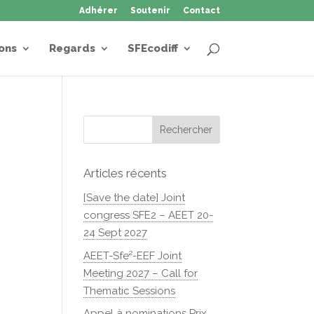
Adhérer
Soutenir
Contact
ons
Regards
SFEcodiff
Articles récents
[Save the date] Joint
congress SFE2 – AEET 20-
24 Sept 2027
AEET-Sfe²-EEF Joint
Meeting 2027 – Call for
Thematic Sessions
Appel à nominations Prix