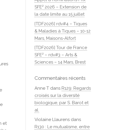
SFE² 2026 – Extension de
la date limite au 15 juillet
[TDF2026] rdv#4 – Tiques
& Maladies à Tiques – 10-12
Mars, Maisons-Alfort
[TDF2026] Tour de France
SFE² – rdv#3 – Arts &
Sciences – 14 Mars, Brest
sures
Commentaires récents
Anne T
dans
R129: Regards
ce
croisés sur la diversité
biologique, par S. Barot et
ue
al.
Violaine Llaurens
dans
n et
R130 : Le mutualisme, entre