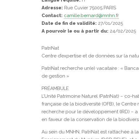
Langue requise:
Fr
Adresse:
Rue Cuvier 75005 PARIS
Contact:
camille.bernard@mnhn.fr
Date de fin de validité:
27/01/2025
A pourvoir le ou à partir du:
24/02/2025
PatriNat
Centre d’expertise et de données sur la nat
PatriNat recherche un(e) vacataire : « Banca
de gestion »
PRÉAMBULE
L’Unité Patrimoine Naturel (PatriNat) – co-hab
française de la biodiversité (OFB), le Centre 
recherche pour le développement (IRD) – a p
en faveur de la conservation de la biodiversi
Au sein du MNHN, PatriNat est rattachée à l