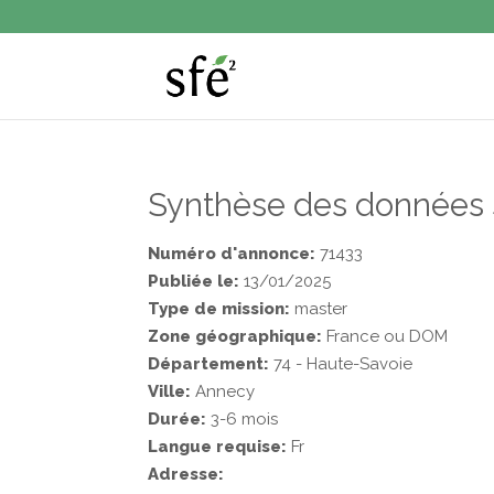
Synthèse des données su
Numéro d'annonce:
71433
Publiée le:
13/01/2025
Type de mission:
master
Zone géographique:
France ou DOM
Département:
74 - Haute-Savoie
Ville:
Annecy
Durée:
3-6 mois
Langue requise:
Fr
Adresse: