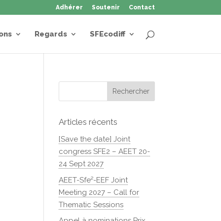
Adhérer
Soutenir
Contact
ons
Regards
SFEcodiff
Articles récents
[Save the date] Joint
congress SFE2 – AEET 20-
24 Sept 2027
AEET-Sfe²-EEF Joint
Meeting 2027 – Call for
Thematic Sessions
Appel à nominations Prix