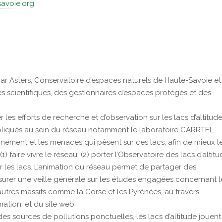
avoie.org
ar Asters, Conservatoire d’espaces naturels de Haute-Savoie et
 des scientifiques, des gestionnaires d’espaces protégés et des
les efforts de recherche et d’observation sur les lacs d’altitude
mpliqués au sein du réseau notamment le laboratoire CARRTEL.
nement et les menaces qui pèsent sur ces lacs, afin de mieux l
(1) faire vivre le réseau, (2) porter l’Observatoire des lacs d’altitu
 sur les lacs. L’animation du réseau permet de partager des
ssurer une veille générale sur les études engagées concernant l
 d’autres massifs comme la Corse et les Pyrénées, au travers
ation, et du site web.
des sources de pollutions ponctuelles, les lacs d’altitude jouent