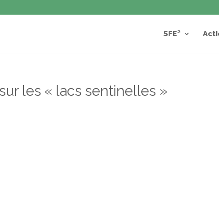
SFE²
Acti
r les « lacs sentinelles »