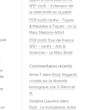
SFE² 2026 – Extension de
la date limite au 15 juillet
[TDF2026] rdv#4 – Tiques
& Maladies à Tiques – 10-12
Mars, Maisons-Alfort
 par
[TDF2026] Tour de France
SFE² – rdv#3 – Arts &
Sciences – 14 Mars, Brest
.
Commentaires récents
es
Anne T
dans
R129: Regards
de,
croisés sur la diversité
biologique, par S. Barot et
es
al.
Violaine Llaurens
dans
R130 : Le mutualisme, entre
 un