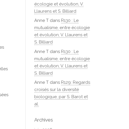
écologie et évolution, V.
Llaurens et S. Billiard
Anne T
dans
R130 : Le
mutualisme, entre écologie
et évolution, V. Llaurens et
S. Billiard
pes
Anne T
dans
R130 : Le
mutualisme, entre écologie
et évolution, V. Llaurens et
lles
S. Billiard
Anne T
dans
R129: Regards
croisés sur la diversité
ysées
biologique, par S. Barot et
al.
Archives