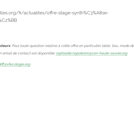
nelles.org/fr/actualites/offre-stage-synth%C3%A8se-
-%C2%BB
uteurs
. Pour toute question relative à cette offre en particulier (date, lieu, mode d
Un email de contact est disponible:
raphaelle.napoleoni@cen-haute-savoie.org
iff@sfecologie.org
.