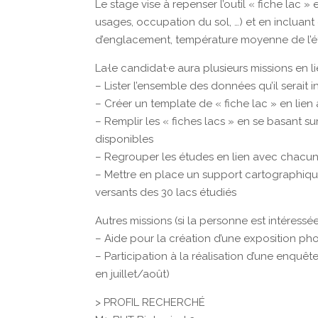
Le stage vise à repenser l’outil « fiche lac
usages, occupation du sol, …) et en incluant
d’englacement, température moyenne de l’é
La·le candidat·e aura plusieurs missions en l
– Lister l’ensemble des données qu’il serait 
– Créer un template de « fiche lac » en lien a
– Remplir les « fiches lacs » en se basant s
disponibles
– Regrouper les études en lien avec chacun
– Mettre en place un support cartographiqu
versants des 30 lacs étudiés
Autres missions (si la personne est intéressée
– Aide pour la création d’une exposition phot
– Participation à la réalisation d’une enquête
en juillet/août)
> PROFIL RECHERCHÉ