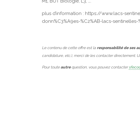
M1, BUT Biologie, L3, ….
plus d’information : https://www.lacs-senti
donn%C3%A9es-%C2%AB-lacs-sentinelles
Le contenu de cette offre est la
responsabilité de ses a
candidature, etc.), merci de les contacter directement. 
Pour toute
autre
question, vous pouvez contacter
sfecod