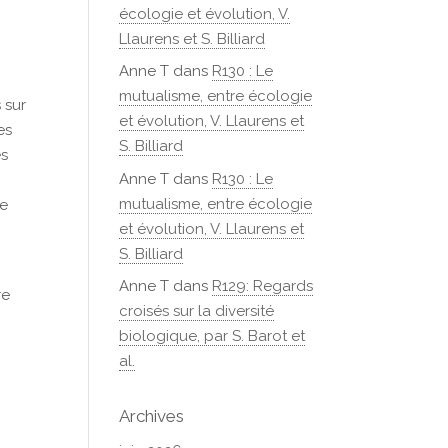
écologie et évolution, V.
Llaurens et S. Billiard
Anne T
dans
R130 : Le
mutualisme, entre écologie
 sur
et évolution, V. Llaurens et
es
S. Billiard
es
Anne T
dans
R130 : Le
mutualisme, entre écologie
re
et évolution, V. Llaurens et
S. Billiard
Anne T
dans
R129: Regards
re
croisés sur la diversité
biologique, par S. Barot et
al.
Archives