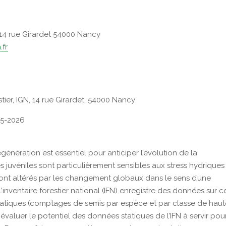
, 14 rue Girardet 54000 Nancy
.fr
stier, IGN, 14 rue Girardet, 54000 Nancy
25-2026
nération est essentiel pour anticiper l’évolution de la
s juvéniles sont particulièrement sensibles aux stress hydriques
sont altérés par les changement globaux dans le sens d’une
inventaire forestier national (IFN) enregistre des données sur c
statiques (comptages de semis par espèce et par classe de haut
valuer le potentiel des données statiques de l’IFN à servir pou