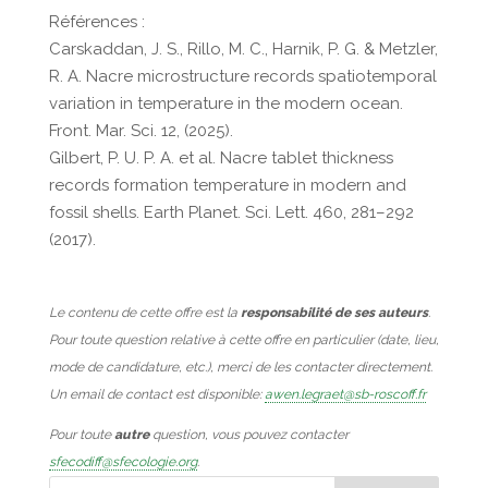
Références :
Carskaddan, J. S., Rillo, M. C., Harnik, P. G. & Metzler,
R. A. Nacre microstructure records spatiotemporal
variation in temperature in the modern ocean.
Front. Mar. Sci. 12, (2025).
Gilbert, P. U. P. A. et al. Nacre tablet thickness
records formation temperature in modern and
fossil shells. Earth Planet. Sci. Lett. 460, 281–292
(2017).
Le contenu de cette offre est la
responsabilité de ses auteurs
.
Pour toute question relative à cette offre en particulier (date, lieu,
mode de candidature, etc.), merci de les contacter directement.
Un email de contact est disponible:
awen.legraet@sb-roscoff.fr
Pour toute
autre
question, vous pouvez contacter
sfecodiff@sfecologie.org
.