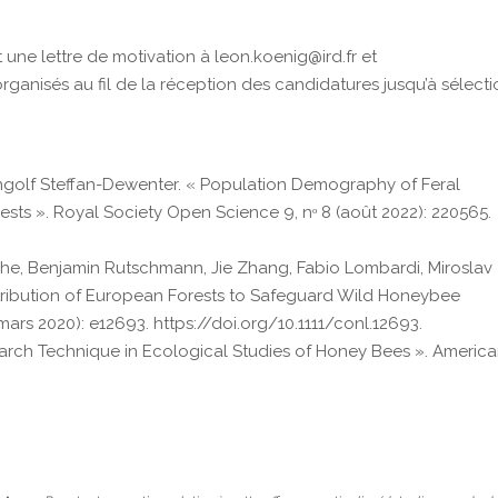
 une lettre de motivation à leon.koenig@ird.fr et
 organisés au fil de la réception des candidatures jusqu’à sélect
 Ingolf Steffan-Dewenter. « Population Demography of Feral
ts ». Royal Society Open Science 9, nᵒ 8 (août 2022): 220565.
roche, Benjamin Rutschmann, Jie Zhang, Fabio Lombardi, Miroslav
tribution of European Forests to Safeguard Wild Honeybee
(mars 2020): e12693. https://doi.org/10.1111/conl.12693.
search Technique in Ecological Studies of Honey Bees ». Americ