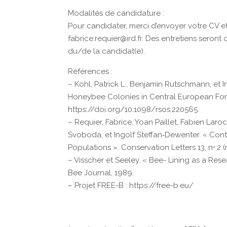
Modalités de candidature :
Pour candidater, merci d’envoyer votre CV et
fabrice.requier@ird.fr. Des entretiens seront
du/de la candidat(e).
Références :
– Kohl, Patrick L., Benjamin Rutschmann, et
Honeybee Colonies in Central European Fores
https://doi.org/10.1098/rsos.220565.
– Requier, Fabrice, Yoan Paillet, Fabien La
Svoboda, et Ingolf Steffan‐Dewenter. « Con
Populations ». Conservation Letters 13, nᵒ 2 
– Visscher et Seeley. « Bee- Lining as a Re
Bee Journal, 1989.
– Projet FREE-B : https://free-b.eu/