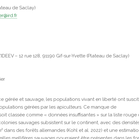
lateau de Saclay)
er@ird.fr
’IDEEV – 12 rue 128, 91190 Gif-sur-Yvette (Plateau de Saclay)
ier
èce gérée et sauvage, les populations vivant en liberté ont susci
opulations gérées par les apiculteurs. Ce manque de
oit classée comme « données insuffisantes » sur la liste rouge
colonies sauvages subsistent sur le continent, avec des densité
² dans des forêts allemandes (Kohl et al. 2022) et une estimati
illes mellifères sauvages pourraient être présentes dans les fo