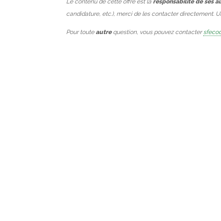
Le contenu de cette offre est la
responsabilité de ses a
candidature, etc.), merci de les contacter directement. 
Pour toute
autre
question, vous pouvez contacter
sfecod