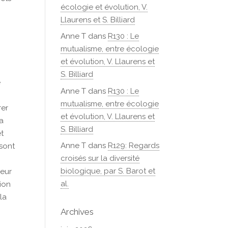
écologie et évolution, V.
Llaurens et S. Billiard
Anne T
dans
R130 : Le
mutualisme, entre écologie
et évolution, V. Llaurens et
à
S. Billiard
e
Anne T
dans
R130 : Le
mutualisme, entre écologie
rer
et évolution, V. Llaurens et
la
S. Billiard
et
Anne T
dans
R129: Regards
sont
croisés sur la diversité
biologique, par S. Barot et
leur
al.
tion
la
Archives