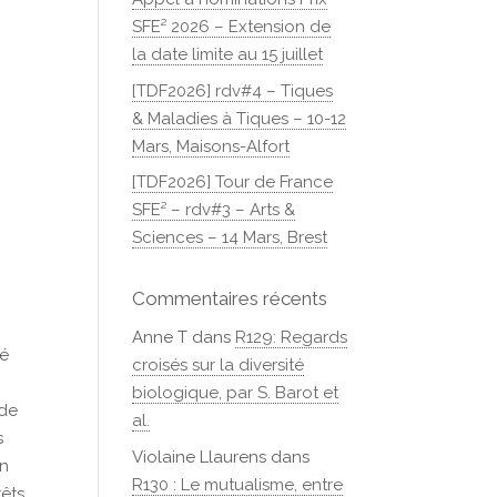
SFE² 2026 – Extension de
la date limite au 15 juillet
[TDF2026] rdv#4 – Tiques
& Maladies à Tiques – 10-12
Mars, Maisons-Alfort
[TDF2026] Tour de France
SFE² – rdv#3 – Arts &
Sciences – 14 Mars, Brest
Commentaires récents
Anne T
dans
R129: Regards
té
croisés sur la diversité
biologique, par S. Barot et
 de
al.
s
Violaine Llaurens
dans
on
R130 : Le mutualisme, entre
rêts