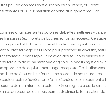
, très peu de données sont disponibles en France, et il reste
osuffisantes ou si leur maintien dépend d’un apport régulier
données originales sur les colonies d’abeilles mellifères vivant 
es françaises (ex. : forêts de Loches et Fontainebleau). Ce stag
che européen FREE-B (financement Biodiversa+) ayant pour but
ivant à l’état sauvage en Europe pour préserver la diversité, assu
ransformateur dans l’apiculture avec des solutions basées sur 
 se fera à l’aide d’une méthode originale, le bee lining (Seeley 
 une approche de capture-marquage-recapture. Des butineuses 
une “bee box” où on leur fournit une source de nourriture. Les
 couleur puis relâchées. Une fois relâchées, elles retournent à 
 source de nourriture et la colonie. On enregistre alors la direc
 un aller-retour, ce qui nous permet d’estimer la localisation de 