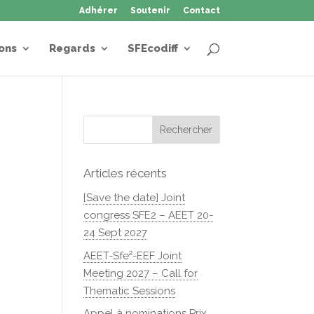
Adhérer
Soutenir
Contact
ons
Regards
SFEcodiff
Articles récents
[Save the date] Joint
congress SFE2 – AEET 20-
24 Sept 2027
AEET-Sfe²-EEF Joint
Meeting 2027 – Call for
Thematic Sessions
Appel à nominations Prix