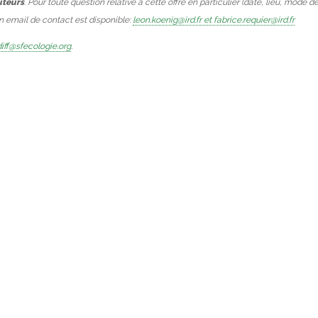
uteurs
. Pour toute question relative à cette offre en particulier (date, lieu, mode d
Un email de contact est disponible:
leon.koenig@ird.fr et fabrice.requier@ird.fr
iff@sfecologie.org
.