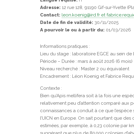
Langue requise:
Fr
Adresse:
12 rue 128, 91190 Gif-sur-Yvette (P
Contact:
leon.koenig@ird.fr et fabrice.requi
Date de fin de validité:
30/11/2025
A pourvoir le ou à partir du:
01/03/2026
Informations pratiques :
Lieu du stage : laboratoire EGCE au sein de l
Période – Durée : mars à août 2026 (6 mois)
Niveau recherché : Master 2 ou équivalent
Encadrement : Léon Koenig et Fabrice Requ
Contexte :
Bien qu’Apis mellifera soit à la fois une esp
relativement peu d’attention comparé aux p
connaissances a conduit à ce que l’espèce s
l’UICN en Europe. On sait pourtant que des 
estimées, par exemple, à 0,23 colonie par km
suggérant que plus de 80 000 colonies d’abe