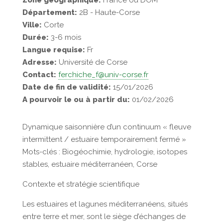
Zone géographique:
France ou DOM
Département:
2B - Haute-Corse
Ville:
Corte
Durée:
3-6 mois
Langue requise:
Fr
Adresse:
Université de Corse
Contact:
ferchiche_f@univ-corse.fr
Date de fin de validité:
15/01/2026
A pourvoir le ou à partir du:
01/02/2026
Dynamique saisonnière d’un continuum « fleuve
intermittent / estuaire temporairement fermé »
Mots-clés : Biogéochimie, hydrologie, isotopes
stables, estuaire méditerranéen, Corse
Contexte et stratégie scientifique
Les estuaires et lagunes méditerranéens, situés
entre terre et mer, sont le siège d’échanges de