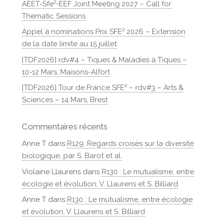
AEET-Sfe²-EEF Joint Meeting 2027 – Call for
Thematic Sessions
Appel à nominations Prix SFE² 2026 – Extension
de la date limite au 15 juillet
[TDF2026] rdv#4 – Tiques & Maladies à Tiques –
10-12 Mars, Maisons-Alfort
[TDF2026] Tour de France SFE² – rdv#3 – Arts &
Sciences – 14 Mars, Brest
Commentaires récents
Anne T
dans
R129: Regards croisés sur la diversité
biologique, par S. Barot et al.
Violaine Llaurens
dans
R130 : Le mutualisme, entre
écologie et évolution, V. Llaurens et S. Billiard
Anne T
dans
R130 : Le mutualisme, entre écologie
et évolution, V. Llaurens et S. Billiard