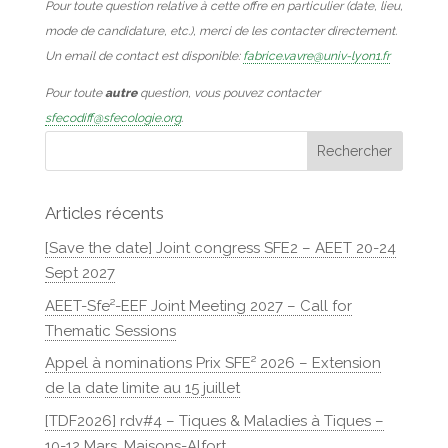
Pour toute question relative à cette offre en particulier (date, lieu,
mode de candidature, etc.), merci de les contacter directement.
Un email de contact est disponible:
fabrice.vavre@univ-lyon1.fr
Pour toute
autre
question, vous pouvez contacter
sfecodiff@sfecologie.org
.
Articles récents
[Save the date] Joint congress SFE2 – AEET 20-24
Sept 2027
AEET-Sfe²-EEF Joint Meeting 2027 – Call for
Thematic Sessions
Appel à nominations Prix SFE² 2026 – Extension
de la date limite au 15 juillet
[TDF2026] rdv#4 – Tiques & Maladies à Tiques –
10-12 Mars, Maisons-Alfort