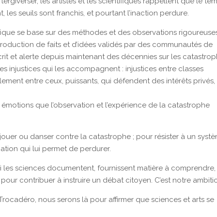
giverser, les artistes et les scientifiques rappellent que le te
, les seuils sont franchis, et pourtant l’inaction perdure.
ntifique se base sur des méthodes et des observations rigoureuse
production de faits et d’idées validés par des communautés de
rit et alerte depuis maintenant des décennies sur les catastro
es injustices qui les accompagnent : injustices entre classes
inalement entre ceux, puissants, qui défendent des intérêts privés,
s émotions que l’observation et l’expérience de la catastrophe
er, jouer ou danser contre la catastrophe ; pour résister à un syst
ation qui lui permet de perdurer.
 si les sciences documentent, fournissent matière à comprendre,
 pour contribuer à instruire un débat citoyen. C’est notre ambiti
rocadéro, nous serons là pour affirmer que sciences et arts se