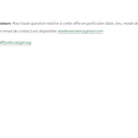
uteurs
. Pour toute question relative à cette offre en particulier (date, lieu, mode d
Un email de contact est disponible:
elodie.vercken@gmail.com
iff@sfecologie.org
.