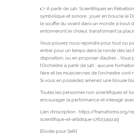
👉 A partir de 14h, Scientifiques en Rébelli
symbolique et sonore : jouer en boucle le Di
le souffle du vivant dans un monde à bout de 
entonneront le chœur, transformant la place
Vous pouvez nous rejoindre pour tout ou par
entrer pour un temps dans la ronde des lect
disposition, ou en proposer d’autres … Vou
l’Orchestre à partir de 14h ; aucune formati
faire et les musicien.nes de l’orchestre vont 
Si vous en possédez amenez une blouse blan
Toutes les personnes non scientifiques et t
encourager la performance et interagir avec l
Lien d’inscription : https://framaforms.or
scientifique-et-artistique-1762349249`
[Elodie pour SeR]