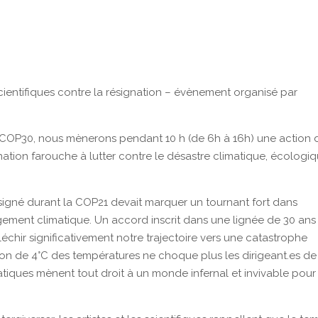
scientifiques contre la résignation – évènement organisé par
 COP30, nous mènerons pendant 10 h (de 6h à 16h) une action 
ination farouche à lutter contre le désastre climatique, écologi
 signé durant la COP21 devait marquer un tournant fort dans
gement climatique. Un accord inscrit dans une lignée de 30 ans
léchir significativement notre trajectoire vers une catastrophe
n de 4°C des températures ne choque plus les dirigeant.es de
tiques mènent tout droit à un monde infernal et invivable pour