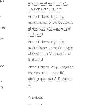
mps
écologie et évolution, V.
Llaurens et S. Billiard
s.
Anne T
dans
R130 : Le
mutualisme, entre écologie
phes
et évolution, V. Llaurens et
S. Billiard
 et
Anne T
dans
R130 : Le
mutualisme, entre écologie
et évolution, V. Llaurens et
S. Billiard
ème
Anne T
dans
R129: Regards
croisés sur la diversité
biologique, par S. Barot et
 à
al.
on.
Archives