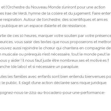
on et l’Orchestre du Nouveau Monde s’uniront pour une action
es Irae de Verdi, hymne de la colère et du jugement. Faire ente
respiration. Autour de l’orchestre, des scientifiques et ami.es
 publique en un espace d’alerte et de résistance.
tie de ces 10 heures, marquer votre soutien par votre présence
eurices, vous saisir des textes que nous proposerons et mettro
s pouvez aussi rejoindre le chœur qui chantera en compagnie de
on musicale ou prérequis n’est nécessaire, tout le monde peut le
nous y aider ! Il nous faut juste être nombreux.ses et motivé.es !!
che (de labo) et si nécessaire un parapluie.
outes les familles avec enfants sont bien entendu bienvenues p
e public. Il s’agit d’une action déclarée sans risque juridique.
g/rejoignez-nous-le-2211-au-trocadero-pour-une-performance-