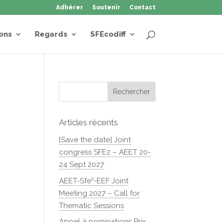
Adhérer
Soutenir
Contact
ons
Regards
SFEcodiff
Articles récents
[Save the date] Joint
congress SFE2 – AEET 20-
24 Sept 2027
AEET-Sfe²-EEF Joint
Meeting 2027 – Call for
Thematic Sessions
Appel à nominations Prix