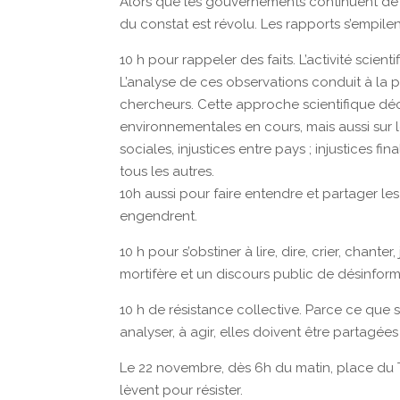
Alors que les gouvernements continuent de ter
du constat est révolu. Les rapports s’empilent
10 h pour rappeler des faits. L’activité scie
L’analyse de ces observations conduit à la 
chercheurs. Cette approche scientifique déc
environnementales en cours, mais aussi sur l
sociales, injustices entre pays ; injustices f
tous les autres.
10h aussi pour faire entendre et partager le
engendrent.
10 h pour s’obstiner à lire, dire, crier, chant
mortifère et un discours public de désinform
10 h de résistance collective. Parce ce que
analyser, à agir, elles doivent être partagées
Le 22 novembre, dès 6h du matin, place du T
lèvent pour résister.