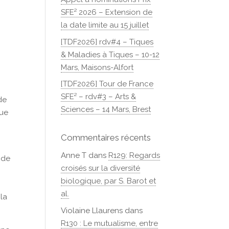
SFE² 2026 – Extension de
la date limite au 15 juillet
[TDF2026] rdv#4 – Tiques
& Maladies à Tiques – 10-12
Mars, Maisons-Alfort
[TDF2026] Tour de France
SFE² – rdv#3 – Arts &
de
Sciences – 14 Mars, Brest
que
Commentaires récents
Anne T
dans
R129: Regards
 de
croisés sur la diversité
biologique, par S. Barot et
al.
 la
Violaine Llaurens
dans
R130 : Le mutualisme, entre