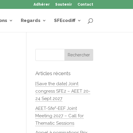
Adhérer
Soutenir
Contact
ons
Regards
SFEcodiff
Articles récents
[Save the date] Joint
congress SFE2 – AEET 20-
24 Sept 2027
AEET-Sfe²-EEF Joint
Meeting 2027 – Call for
Thematic Sessions
Appel à nominations Prix