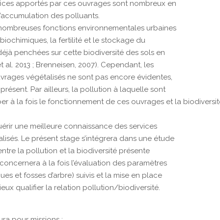
énéfices apportés par ces ouvrages sont nombreux en
l’accumulation des polluants.
de nombreuses fonctions environnementales urbaines
 biochimiques, la fertilité et le stockage du
déjà penchées sur cette biodiversité des sols en
et al. 2013 ; Brenneisen, 2007). Cependant, les
 ouvrages végétalisés ne sont pas encore évidentes,
présent. Par ailleurs, la pollution à laquelle sont
r à la fois le fonctionnement de ces ouvrages et la biodiversi
uérir une meilleure connaissance des services
isés. Le présent stage s’intégrera dans une étude
ntre la pollution et la biodiversité présente
l concernera à la fois l’évaluation des paramètres
es et fosses d’arbre) suivis et la mise en place
ux qualifier la relation pollution/biodiversité.
ura pour missions :