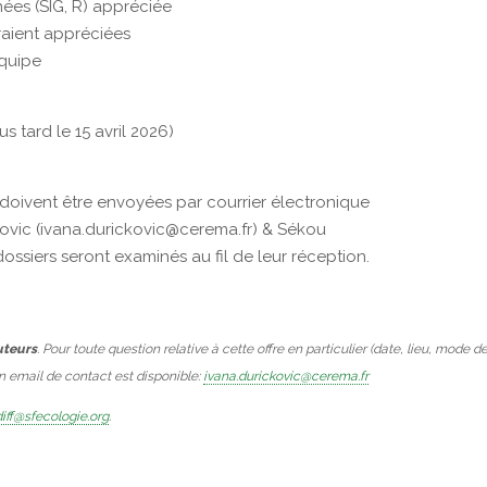
nées (SIG, R) appréciée
aient appréciées
équipe
us tard le 15 avril 2026)
 doivent être envoyées par courrier électronique
ckovic (ivana.durickovic@cerema.fr) & Sékou
ossiers seront examinés au fil de leur réception.
uteurs
. Pour toute question relative à cette offre en particulier (date, lieu, mode d
Un email de contact est disponible:
ivana.durickovic@cerema.fr
iff@sfecologie.org
.