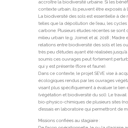
accroître la biodiversité urbaine. Si les b
contexte urbain, ils peuvent être exposés à 
La biodiversité des sols est essentielle à 
telles que la dépollution de l’eau, les cycles
carbone. Plusieurs études récentes se sont 
milieu urbain (e.g. Joimel et al. 2018 ; Madre 
relations entre biodiversité des sols et les
très peu d’études ayant été réalisées jusqu’à 
soumis ces ouvrages peut fortement perturbe
qui y est présente (flore et faune).
Dans ce contexte, le projet SEVE vise à acq
écologiques rendus par les ouvrages végétal
visant plus spécifiquement à évaluer le lien e
(végétation et biodiversité du sol). Le travai
bio-physico-chimiques de plusieurs sites (nou
d’essais en laboratoire qui permettront de mie
Missions confiées au stagiaire :
De façon opérationnelle, le ou la stagiaire a