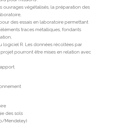
nts ouvrages végétalisés, la préparation des
aboratoire,
pour des essais en laboratoire permettant
e (éléments traces métalliques, fondants
tation,
 du logiciel R. Les données récoltées par
rojet pourront être mises en relation avec
rapport.
ronnement
oire
ie des sols
ero/Mendeley)