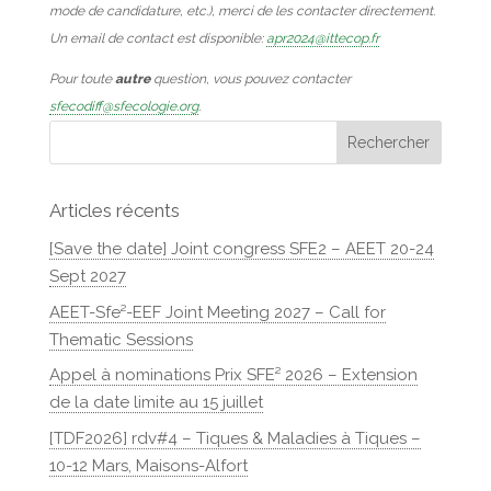
mode de candidature, etc.), merci de les contacter directement.
Un email de contact est disponible:
apr2024@ittecop.fr
Pour toute
autre
question, vous pouvez contacter
sfecodiff@sfecologie.org
.
Articles récents
[Save the date] Joint congress SFE2 – AEET 20-24
Sept 2027
AEET-Sfe²-EEF Joint Meeting 2027 – Call for
Thematic Sessions
Appel à nominations Prix SFE² 2026 – Extension
de la date limite au 15 juillet
[TDF2026] rdv#4 – Tiques & Maladies à Tiques –
10-12 Mars, Maisons-Alfort