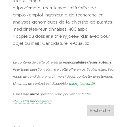
site IRD Emploi :
https://emploi-recrutement.ird.fr/offre-de-
emploi/emploi-ingenieur-e-de-recherche-en-
analyses-genomiques-de-la-diversite-de-plantes-
medicinales-reunionnaises_486.aspx
+ copie du dossier à thierry.joet@ird.fr, avec pour
objet du mail : Candidature IR-Qualitiz
Le contenu de cette offre est la
responsabilité de ses auteurs
.
Pour toute question relative à cette offre en particulier (date, lieu,
mode de candidature, etc.), merci de les contacter directement.
Un email de contact est disponible:
thierry.joet@ird.fr
Pour toute
autre
question, vous pouvez contacter
sfecodiff@sfecologie.org
.