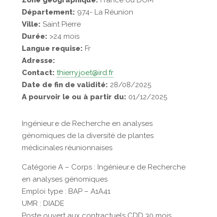
Zone géographique:
France ou DOM
Département:
974- La Réunion
Ville:
Saint Pierre
Durée:
>24 mois
Langue requise:
Fr
Adresse:
Contact:
thierry.joet@ird.fr
Date de fin de validité:
28/08/2025
A pourvoir le ou à partir du:
01/12/2025
Ingénieur.e de Recherche en analyses
génomiques de la diversité de plantes
médicinales réunionnaises
Catégorie A – Corps : Ingénieur.e de Recherche
en analyses génomiques
Emploi type : BAP – A1A41
UMR : DIADE
Poste ouvert aux contractuels CDD 30 mois